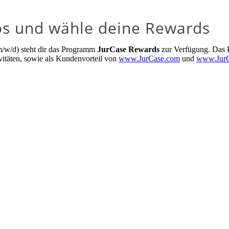
nlos und wähle deine Rewards
(m/w/d) steht dir das Programm
JurCase Rewards
zur Verfügung. Das P
vitäten, sowie als Kundenvorteil von
www.JurCase.com
und
www.JurC