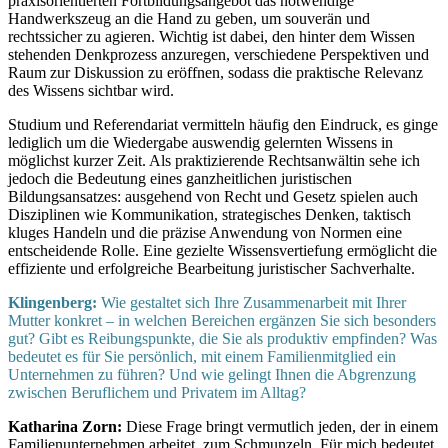
praxisorientierten Fortbildungsangebot das notwendige
Handwerkszeug an die Hand zu geben, um souverän und
rechtssicher zu agieren. Wichtig ist dabei, den hinter dem Wissen
stehenden Denkprozess anzuregen, verschiedene Perspektiven und
Raum zur Diskussion zu eröffnen, sodass die praktische Relevanz
des Wissens sichtbar wird.
Studium und Referendariat vermitteln häufig den Eindruck, es ginge
lediglich um die Wiedergabe auswendig gelernten Wissens in
möglichst kurzer Zeit. Als praktizierende Rechtsanwältin sehe ich
jedoch die Bedeutung eines ganzheitlichen juristischen
Bildungsansatzes: ausgehend von Recht und Gesetz spielen auch
Disziplinen wie Kommunikation, strategisches Denken, taktisch
kluges Handeln und die präzise Anwendung von Normen eine
entscheidende Rolle. Eine gezielte Wissensvertiefung ermöglicht die
effiziente und erfolgreiche Bearbeitung juristischer Sachverhalte.
Klingenberg:
Wie gestaltet sich Ihre Zusammenarbeit mit Ihrer
Mutter konkret – in welchen Bereichen ergänzen Sie sich besonders
gut? Gibt es Reibungspunkte, die Sie als produktiv empfinden? Was
bedeutet es für Sie persönlich, mit einem Familienmitglied ein
Unternehmen zu führen? Und wie gelingt Ihnen die Abgrenzung
zwischen Beruflichem und Privatem im Alltag?
Katharina Zorn:
Diese Frage bringt vermutlich jeden, der in einem
Familienunternehmen arbeitet, zum Schmunzeln. Für mich bedeutet