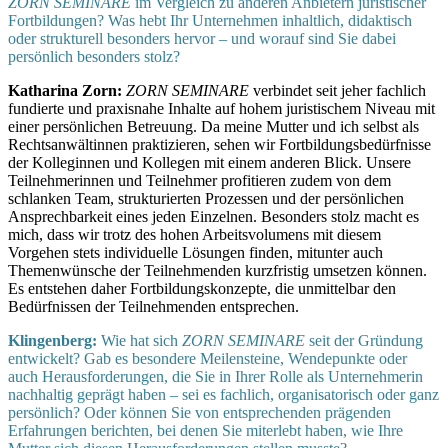
ZORN SEMINARE
im Vergleich zu anderen Anbietern juristischer
Fortbildungen? Was hebt Ihr Unternehmen inhaltlich, didaktisch
oder strukturell besonders hervor – und worauf sind Sie dabei
persönlich besonders stolz?
Katharina Zorn:
ZORN SEMINARE
verbindet seit jeher fachlich
fundierte und praxisnahe Inhalte auf hohem juristischem Niveau mit
einer persönlichen Betreuung. Da meine Mutter und ich selbst als
Rechtsanwältinnen praktizieren, sehen wir Fortbildungsbedürfnisse
der Kolleginnen und Kollegen mit einem anderen Blick. Unsere
Teilnehmerinnen und Teilnehmer profitieren zudem von dem
schlanken Team, strukturierten Prozessen und der persönlichen
Ansprechbarkeit eines jeden Einzelnen. Besonders stolz macht es
mich, dass wir trotz des hohen Arbeitsvolumens mit diesem
Vorgehen stets individuelle Lösungen finden, mitunter auch
Themenwünsche der Teilnehmenden kurzfristig umsetzen können.
Es entstehen daher Fortbildungskonzepte, die unmittelbar den
Bedürfnissen der Teilnehmenden entsprechen.
Klingenberg:
Wie hat sich
ZORN SEMINARE
seit der Gründung
entwickelt? Gab es besondere Meilensteine, Wendepunkte oder
auch Herausforderungen, die Sie in Ihrer Rolle als Unternehmerin
nachhaltig geprägt haben – sei es fachlich, organisatorisch oder ganz
persönlich? Oder können Sie von entsprechenden prägenden
Erfahrungen berichten, bei denen Sie miterlebt haben, wie Ihre