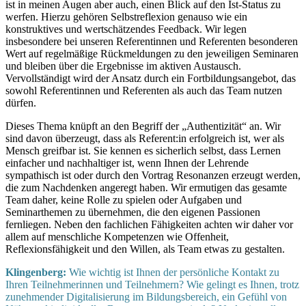
ist in meinen Augen aber auch, einen Blick auf den Ist-Status zu
werfen. Hierzu gehören Selbstreflexion genauso wie ein
konstruktives und wertschätzendes Feedback. Wir legen
insbesondere bei unseren Referentinnen und Referenten besonderen
Wert auf regelmäßige Rückmeldungen zu den jeweiligen Seminaren
und bleiben über die Ergebnisse im aktiven Austausch.
Vervollständigt wird der Ansatz durch ein Fortbildungsangebot, das
sowohl Referentinnen und Referenten als auch das Team nutzen
dürfen.
Dieses Thema knüpft an den Begriff der „Authentizität“ an. Wir
sind davon überzeugt, dass als Referent:in erfolgreich ist, wer als
Mensch greifbar ist. Sie kennen es sicherlich selbst, dass Lernen
einfacher und nachhaltiger ist, wenn Ihnen der Lehrende
sympathisch ist oder durch den Vortrag Resonanzen erzeugt werden,
die zum Nachdenken angeregt haben. Wir ermutigen das gesamte
Team daher, keine Rolle zu spielen oder Aufgaben und
Seminarthemen zu übernehmen, die den eigenen Passionen
fernliegen. Neben den fachlichen Fähigkeiten achten wir daher vor
allem auf menschliche Kompetenzen wie Offenheit,
Reflexionsfähigkeit und den Willen, als Team etwas zu gestalten.
Klingenberg:
Wie wichtig ist Ihnen der persönliche Kontakt zu
Ihren Teilnehmerinnen und Teilnehmern? Wie gelingt es Ihnen, trotz
zunehmender Digitalisierung im Bildungsbereich, ein Gefühl von