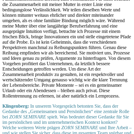
die Zusammenarbeit mit meiner Mutter in erster Linie eine
bedingungslose Verlässlichkeit. Wir teilen dieselben Werte und
können mitunter weitaus ehrlicher und direkter miteinander
umgehen, als es ohne familiäre Bindung möglich wäre. Während
meine Mutter über eine langjährige Berufserfahrung und eine
ausgeprägte Intuition verfügt, betrachte ich Prozesse mit einem
frischen Blick, bringe Innovationen ein und stelle eingetretene Pfade
auf die Probe. Es ist kein Geheimnis, dass die verschiedenen
Perspektiven manchmal zu Reibungspunkten führen. Genau diese
Reibung empfinden wir als bereichernd. Sie motiviert uns, Prozesse
und Ideen genau zu prüfen, Argumente zu hinterfragen. Von diesem
Vorgehen profitiert das Unternehmen, da letztlich bessere
Entscheidungen getroffen werden. Um diese Art der
Zusammenarbeit produktiv zu gestalten, ist ein respektvoller und
wertschätzender Umgang genauso wichtig wie die klare Trennung
der Lebensbereiche. Private Momente – sei es ein gemeinsamer
Urlaub oder ein Abendessen – bleiben auch privat. Diese
Rollentrennung zu erlernen, ist aber natürlich ein Lernprozess.
Klingenberg:
In unserem Vorgespräch betonten Sie, dass der
Gedanke des „Gemeinsamen und Persönlichen“ eine zentrale Rolle
bei
ZORN SEMINARE
spielt. Was bedeutet dieser Gedanke für Sie
im persönlichen und im unternehmerischen Kontext konkret?
Welche weiteren Werte prägen
ZORN SEMINARE
und Ihre Arbeit –
und wie stellen Sie sicher, dass diese im gesamten Team spürbar und