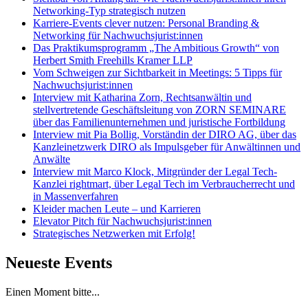
Networking-Typ strategisch nutzen
Karriere-Events clever nutzen: Personal Branding &
Networking für Nachwuchsjurist:innen
Das Praktikumsprogramm „The Ambitious Growth“ von
Herbert Smith Freehills Kramer LLP
Vom Schweigen zur Sichtbarkeit in Meetings: 5 Tipps für
Nachwuchsjurist:innen
Interview mit Katharina Zorn, Rechtsanwältin und
stellvertretende Geschäftsleitung von ZORN SEMINARE
über das Familienunternehmen und juristische Fortbildung
Interview mit Pia Bollig, Vorständin der DIRO AG, über das
Kanzleinetzwerk DIRO als Impulsgeber für Anwältinnen und
Anwälte
Interview mit Marco Klock, Mitgründer der Legal Tech-
Kanzlei rightmart, über Legal Tech im Verbraucherrecht und
in Massenverfahren
Kleider machen Leute – und Karrieren
Elevator Pitch für Nachwuchsjurist:innen
Strategisches Netzwerken mit Erfolg!
Neueste Events
Einen Moment bitte...