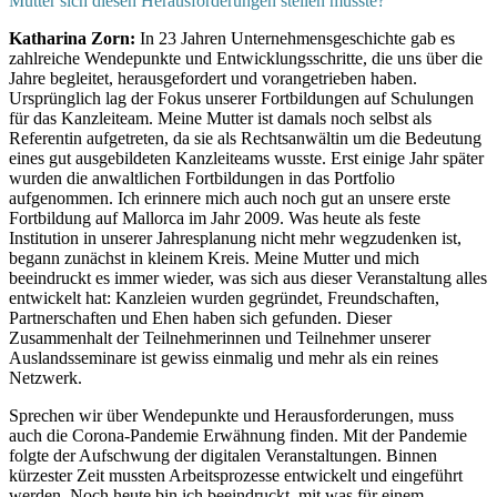
Mutter sich diesen Herausforderungen stellen musste?
Katharina Zorn:
In 23 Jahren Unternehmensgeschichte gab es
zahlreiche Wendepunkte und Entwicklungsschritte, die uns über die
Jahre begleitet, herausgefordert und vorangetrieben haben.
Ursprünglich lag der Fokus unserer Fortbildungen auf Schulungen
für das Kanzleiteam. Meine Mutter ist damals noch selbst als
Referentin aufgetreten, da sie als Rechtsanwältin um die Bedeutung
eines gut ausgebildeten Kanzleiteams wusste. Erst einige Jahr später
wurden die anwaltlichen Fortbildungen in das Portfolio
aufgenommen. Ich erinnere mich auch noch gut an unsere erste
Fortbildung auf Mallorca im Jahr 2009. Was heute als feste
Institution in unserer Jahresplanung nicht mehr wegzudenken ist,
begann zunächst in kleinem Kreis. Meine Mutter und mich
beeindruckt es immer wieder, was sich aus dieser Veranstaltung alles
entwickelt hat: Kanzleien wurden gegründet, Freundschaften,
Partnerschaften und Ehen haben sich gefunden. Dieser
Zusammenhalt der Teilnehmerinnen und Teilnehmer unserer
Auslandsseminare ist gewiss einmalig und mehr als ein reines
Netzwerk.
Sprechen wir über Wendepunkte und Herausforderungen, muss
auch die Corona-Pandemie Erwähnung finden. Mit der Pandemie
folgte der Aufschwung der digitalen Veranstaltungen. Binnen
kürzester Zeit mussten Arbeitsprozesse entwickelt und eingeführt
werden. Noch heute bin ich beeindruckt, mit was für einem