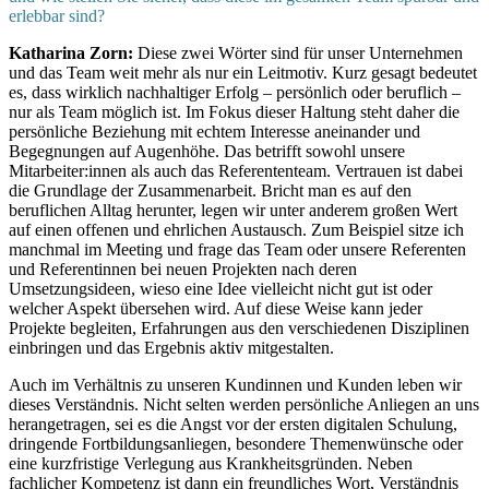
erlebbar sind?
Katharina Zorn:
Diese zwei Wörter sind für unser Unternehmen
und das Team weit mehr als nur ein Leitmotiv. Kurz gesagt bedeutet
es, dass wirklich nachhaltiger Erfolg – persönlich oder beruflich –
nur als Team möglich ist. Im Fokus dieser Haltung steht daher die
persönliche Beziehung mit echtem Interesse aneinander und
Begegnungen auf Augenhöhe. Das betrifft sowohl unsere
Mitarbeiter:innen als auch das Referententeam. Vertrauen ist dabei
die Grundlage der Zusammenarbeit. Bricht man es auf den
beruflichen Alltag herunter, legen wir unter anderem großen Wert
auf einen offenen und ehrlichen Austausch. Zum Beispiel sitze ich
manchmal im Meeting und frage das Team oder unsere Referenten
und Referentinnen bei neuen Projekten nach deren
Umsetzungsideen, wieso eine Idee vielleicht nicht gut ist oder
welcher Aspekt übersehen wird. Auf diese Weise kann jeder
Projekte begleiten, Erfahrungen aus den verschiedenen Disziplinen
einbringen und das Ergebnis aktiv mitgestalten.
Auch im Verhältnis zu unseren Kundinnen und Kunden leben wir
dieses Verständnis. Nicht selten werden persönliche Anliegen an uns
herangetragen, sei es die Angst vor der ersten digitalen Schulung,
dringende Fortbildungsanliegen, besondere Themenwünsche oder
eine kurzfristige Verlegung aus Krankheitsgründen. Neben
fachlicher Kompetenz ist dann ein freundliches Wort, Verständnis