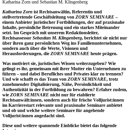
Katharina Zorn und Sebastian M. Klingenberg
Katharina Zorn
ist Rechtsanwältin, Referentin und
stellvertretende Geschäftsleitung von
ZORN SEMINARE
–
einem Anbieter juristischer Fortbildungen, der auf praxisnahe
Inhalte, persönliche Betreuung und ein starkes Miteinander
setzt. Im Gespräch mit unserem Redaktionsleiter,
Rechtsassessor
Sebastian M. Klingenberg
, berichtet sie nicht nur
über ihren ganz persönlichen Weg ins Familienunternehmen,
sondern auch über die Werte, Visionen und
Herausforderungen, die
ZORN SEMINARE
heute prägen.
Was motiviert sie, juristisches Wissen weiterzugeben? Wie
gelingt es ihr, gemeinsam mit ihrer Mutter ein Unternehmen zu
führen – und dabei Berufliches und Privates klar zu trennen?
Und wie schafft es das Team von
ZORN SEMINARE
, trotz
zunehmender Digitalisierung, Nähe, Persönlichkeit und
Authentizität in der Fortbildung zu bewahren? Erfahre zudem,
wie
ZORN SEMINARE
nicht nur für etablierte
Rechtsanwält:innen, sondern auch für frische Volljurist:innen
im Karrierestart relevante und praxisnahe Seminare anbietet
und ob und welche weitere Seminare für angehende
Volljurist:innen angedacht sind.
Diese und weitere spannende Einblicke bietet das folgende