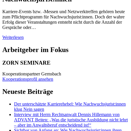
Karriere-Events bzw. -Messen und Netzwerktreffen gehören heute
zum Pflichtprogramm für Nachwuchsjurist:innen. Doch der wahre
Erfolg dieser Veranstaltungen entsteht nicht durch die Anzahl der
Gespräche oder…
Weiterlesen
Arbeitgeber im Fokus
ZORN SEMINARE
Kooperationspartner
Gernsbach
Kooperationsprofil ansehen
Neueste Beiträge
Der unterschätzte Karrierehebel: Wie Nachwuchsjurist:innen
klug Nein sagen
Interview mit Herrn Rechtsanwalt Dennis Hillemann von
ADVANT Beiten: „Was die juristische Ausbildung nicht lehrt
– aber im Anwaltsberuf entscheidend ist!“
Sichtbar von Anfang an: Wie Nachwuchsjurist:innen ihren