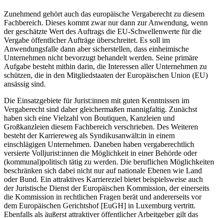
Zunehmend gehört auch das europäische Vergaberecht zu diesem
Fachbereich. Dieses kommt zwar nur dann zur Anwendung, wenn
der geschätzte Wert des Auftrags die EU-Schwellenwerte für die
Vergabe öffentlicher Aufträge überschreitet. Es soll im
Anwendungsfalle dann aber sicherstellen, dass einheimische
Unternehmen nicht bevorzugt behandelt werden. Seine primäre
Aufgabe besteht mithin darin, die Interessen aller Unternehmen zu
schützen, die in den Mitgliedstaaten der Europäischen Union (EU)
ansässig sind.
Die Einsatzgebiete für Jurist:innen mit guten Kenntnissen im
Vergaberecht sind daher gleichermaßen mannigfaltig. Zunächst
haben sich eine Vielzahl von Boutiquen, Kanzleien und
Großkanzleien diesem Fachbereich verschrieben. Des Weiteren
besteht der Karriereweg als Syndikusanwält:in in einem
einschlägigen Unternehmen. Daneben haben vergaberechtlich
versierte Volljurist:innen die Möglichkeit in einer Behörde oder
(kommunal)politisch tätig zu werden. Die beruflichen Möglichkeiten
beschränken sich dabei nicht nur auf nationale Ebenen wie Land
oder Bund. Ein attraktives Karriereziel bietet beispielsweise auch
der Juristische Dienst der Europäischen Kommission, der einerseits
die Kommission in rechtlichen Fragen berät und andererseits vor
dem Europäischen Gerichtshof [EuGH] in Luxemburg vertritt.
Ebenfalls als äußerst attraktiver öffentlicher Arbeitgeber gilt das