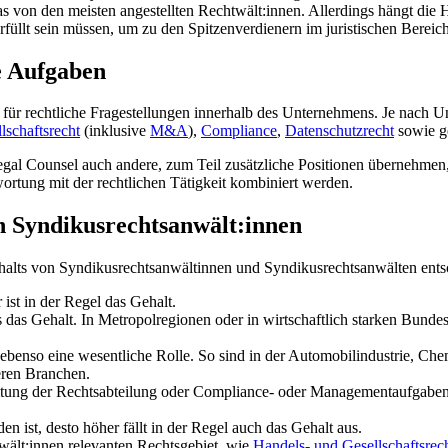
as von den meisten angestellten Rechtwält:innen. Allerdings hängt di
rfüllt sein müssen, um zu den Spitzenverdienern im juristischen Bereic
e Aufgaben
e für rechtliche Fragestellungen innerhalb des Unternehmens. Je nach
lschaftsrecht
(inklusive
M&A
),
Compliance
,
Datenschutzrecht
sowie ge
gal Counsel auch andere, zum Teil zusätzliche Positionen übernehmen, w
wortung mit der rechtlichen Tätigkeit kombiniert werden.
on Syndikusrechtsanwält:innen
halts von Syndikusrechtsanwältinnen und Syndikusrechtsanwälten entsc
ist in der Regel das Gehalt.
das Gehalt. In Metropolregionen oder in wirtschaftlich starken Bundesl
t ebenso eine wesentliche Rolle. So sind in der Automobilindustrie, Ch
eren Branchen.
tung der Rechtsabteilung oder Compliance- oder Managementaufgaben ü
 ist, desto höher fällt in der Regel auch das Gehalt aus.
wält:innen relevanten Rechtsgebiet, wie
Handels- und Gesellschaftsrec