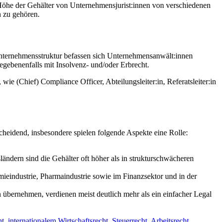
e Höhe der Gehälter von Unternehmensjurist:innen von verschiedenen
h zu gehören.
 Unternehmensstruktur befassen sich Unternehmensanwält:innen
gebenenfalls mit Insolvenz- und/oder Erbrecht.
ie (Chief) Compliance Officer, Abteilungsleiter:in, Referatsleiter:in
heidend, insbesondere spielen folgende Aspekte eine Rolle:
ändern sind die Gehälter oft höher als in strukturschwächeren
emieindustrie, Pharmaindustrie sowie im Finanzsektor und in der
bernehmen, verdienen meist deutlich mehr als ein einfacher Legal
ht
,
internationalem Wirtschaftsrecht
,
Steuerrecht
,
Arbeitsrecht