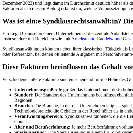
Dezember 2023) und liegt damit im Durchschnitt deutlich höher als d
Faktoren ab. In diesem Beitrag erfährst du, welche Voraussetzungen e
Was ist ein:e Syndikusrechtsanwält:in? Di
Ein Legal Counsel in einem Unternehmen ist die zentrale Anlaufstell
insbesondere mit Bereichen wie mit
Arbeitsrecht
,
Handels- und Gesel
Syndikusanwält:innen können neben ihrer klassischen Tätigkeit als Le
oder Referent:in, bei denen oft leitende Aufgaben mit Personalverant
Diese Faktoren beeinflussen das Gehalt v
Verschiedene äußere Faktoren sind entscheidend für die Höhe des Ge
Unternehmensgröße:
Je größer das Unternehmen, desto höher 
Standort:
Der Standort des Unternehmens beeinflusst ebenfalls 
Regionen.
Branche:
Die Branche, in der das Unternehmen tätig ist, spiel
Technologiebranche die Gehälter in der Regel höher als in and
Verantwortungsbereich:
Syndikusanwält:innenen, die die Lei
Counsel.
Alter und Berufserfahrung:
Je mehr Berufserfahrung vorhanden
Spezialisierung:
Eine Spezialisierung in einem für Syndikusan