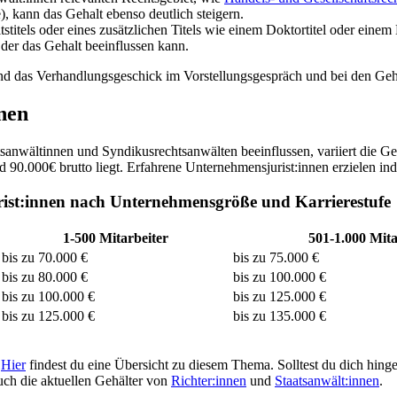
, kann das Gehalt ebenso deutlich steigern.
itels oder eines zusätzlichen Titels wie einem Doktortitel oder einem L
 der das Gehalt beeinflussen kann.
n und das Verhandlungsgeschick im Vorstellungsgespräch und bei den Ge
nen
anwältinnen und Syndikusrechtsanwälten beeinflussen, variiert die Gehal
90.000€ brutto liegt. Erfahrene Unternehmensjurist:innen erzielen inde
rist:innen nach Unternehmensgröße und Karrierestufe
1-500 Mitarbeiter
501-1.000 Mita
bis zu 70.000 €
bis zu 75.000 €
bis zu 80.000 €
bis zu 100.000 €
bis zu 100.000 €
bis zu 125.000 €
bis zu 125.000 €
bis zu 135.000 €
?
Hier
findest du eine Übersicht zu diesem Thema. Solltest du dich hinge
uch die aktuellen Gehälter von
Richter:innen
und
Staatsanwält:innen
.