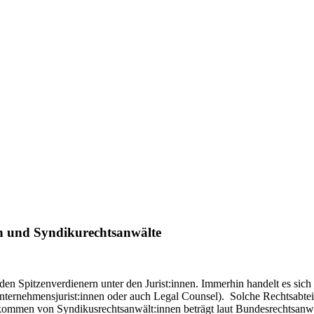
en und Syndikurechtsanwälte
n Spitzenverdienern unter den Jurist:innen. Immerhin handelt es sich h
Unternehmensjurist:innen oder auch Legal Counsel). Solche Rechtsabte
kommen von Syndikusrechtsanwält:innen beträgt laut Bundesrechtsanw