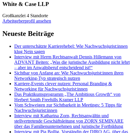
White & Case LLP
Großkanzlei
4 Standorte
Arbeitgeberprofil ansehen
Neueste Beiträge
Der unterschätzte Karrierehebel: Wie Nachwuchsjurist:innen
klug Nein sagen
Interview mit Herrn Rechtsanwalt Dennis Hillemann von
ADVANT Beiten: „Was die juristische Ausbildung nicht lehrt
– aber im Anwaltsberuf entscheidend ist!“
Sichtbar von Anfang an: Wie Nachwuchsjurist:innen ihren
Networking-Typ strategisch nutzen
Karriere-Events clever nutzen: Personal Branding &
Networking für Nachwuchsjurist:innen
Das Praktikumsprogramm „The Ambitious Growth“ von
Herbert Smith Freehills Kramer LLP
Vom Schweigen zur Sichtbarkeit in Meetings: 5 Tipps für
Nachwuchsjurist:innen
Interview mit Katharina Zorn, Rechtsanwältin und
stellvertretende Geschäftsleitung von ZORN SEMINARE
über das Familienunternehmen und juristische Fortbildung
Interview mit Pia Bollig, Vorständin der DIRO AG, über das