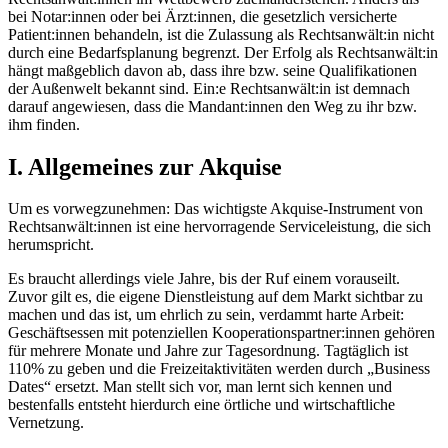
bei Notar:innen oder bei Ärzt:innen, die gesetzlich versicherte
Patient:innen behandeln, ist die Zulassung als Rechtsanwält:in nicht
durch eine Bedarfsplanung begrenzt. Der Erfolg als Rechtsanwält:in
hängt maßgeblich davon ab, dass ihre bzw. seine Qualifikationen
der Außenwelt bekannt sind. Ein:e Rechtsanwält:in ist demnach
darauf angewiesen, dass die Mandant:innen den Weg zu ihr bzw.
ihm finden.
I. Allgemeines zur Akquise
Um es vorwegzunehmen: Das wichtigste Akquise-Instrument von
Rechtsanwält:innen ist eine hervorragende Serviceleistung, die sich
herumspricht.
Es braucht allerdings viele Jahre, bis der Ruf einem vorauseilt.
Zuvor gilt es, die eigene Dienstleistung auf dem Markt sichtbar zu
machen und das ist, um ehrlich zu sein, verdammt harte Arbeit:
Geschäftsessen mit potenziellen Kooperationspartner:innen gehören
für mehrere Monate und Jahre zur Tagesordnung. Tagtäglich ist
110% zu geben und die Freizeitaktivitäten werden durch „Business
Dates“ ersetzt. Man stellt sich vor, man lernt sich kennen und
bestenfalls entsteht hierdurch eine örtliche und wirtschaftliche
Vernetzung.