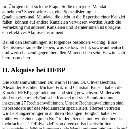
Im Übrigen stellt sich die Frage: Sollte man jedes Mandat
annehmen? Sagen wir es so, eine Spezialisierung ist
Qualitätsmerkmal. Mandate, die nicht in die Expertise einer Kanzlei
fallen, können auf andere Kanzleien verwiesen werden. Auch die
Vernetzung mit anderen Kanzleien und Berater:innen ist übrigens
ein effektives Akquise-Instrument.
Bei all den Bemühungen ist folgendes besonders wichtig: Ein:e
Rechtsanwält:in sollte lieben, was sie bzw. er tut, sowie authentisch
und wertschätzend gegenüber allen Mitmenschen sein. Es wird sich
herumsprechen.
II. Akquise bei HFBP
Die Partneranwält:innen Dr. Karin Hahne, Dr. Oliver Bechtler,
Alexander Bechtler, Michael Fritz und Christian Pausch haben die
Kanzlei HFBP gegründet und sind stetig gewachsen. Mittlerweile
sind wir eine mittelständische Kanzlei mit vier Standorten und
insgesamt 27 Rechtsanwält:innen. Unsere Rechtsanwält:innen sind
insbesondere auf das Medizinrecht spezialisiert. Hierbei vertreten
wir Leistungserbringer in all ihren Belangen. Folglich haben wir
mittlerweile einen „guten Ruf“ in der „Szene“ und wurden bereits
mehrfach als „TOP-Kanzlei“ von diversen Fachzeitschriften
ausgezeichnet. Mithin kommen viele Mandant:innen mittlerweile auf