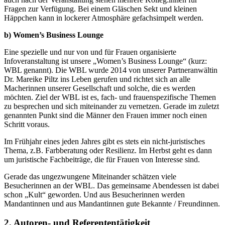
Fragen zur Verfügung. Bei einem Gläschen Sekt und kleinen
Häppchen kann in lockerer Atmosphäre gefachsimpelt werden.
b) Women’s Business Lounge
Eine spezielle und nur von und für Frauen organisierte
Infoveranstaltung ist unsere „Women’s Business Lounge“ (kurz:
WBL genannt). Die WBL wurde 2014 von unserer Partneranwältin
Dr. Mareike Piltz ins Leben gerufen und richtet sich an alle
Macherinnen unserer Gesellschaft und solche, die es werden
möchten. Ziel der WBL ist es, fach- und frauenspezifische Themen
zu besprechen und sich miteinander zu vernetzen. Gerade im zuletzt
genannten Punkt sind die Männer den Frauen immer noch einen
Schritt voraus.
Im Frühjahr eines jeden Jahres gibt es stets ein nicht-juristisches
Thema, z.B. Farbberatung oder Resilienz. Im Herbst geht es dann
um juristische Fachbeiträge, die für Frauen von Interesse sind.
Gerade das ungezwungene Miteinander schätzen viele
Besucherinnen an der WBL. Das gemeinsame Abendessen ist dabei
schon „Kult“ geworden. Und aus Besucherinnen werden
Mandantinnen und aus Mandantinnen gute Bekannte / Freundinnen.
2. Autoren- und Referententätigkeit