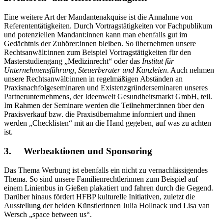
Eine weitere Art der Mandantenakquise ist die Annahme von
Referententätigkeiten. Durch Vortragstätigkeiten vor Fachpublikum
und potenziellen Mandant:innen kann man ebenfalls gut im
Gedächtnis der Zuhörer:innen bleiben. So übernehmen unsere
Rechtsanwält:innen zum Beispiel Vortragstätigkeiten für den
Masterstudiengang „Medizinrecht“ oder das
Institut für
Unternehmensführung, Steuerberater und Kanzleien
. Auch nehmen
unsere Rechtsanwält:innen in regelmäßigen Abständen an
Praxisnachfolgeseminaren und Existenzgründerseminaren unseres
Partnerunternehmens, der Ideenwelt Gesundheitsmarkt GmbH, teil.
Im Rahmen der Seminare werden die Teilnehmer:innen über den
Praxisverkauf bzw. die Praxisübernahme informiert und ihnen
werden „Checklisten“ mit an die Hand gegeben, auf was zu achten
ist.
3. Werbeaktionen und Sponsoring
Das Thema Werbung ist ebenfalls ein nicht zu vernachlässigendes
Thema. So sind unsere Familienrechtlerinnen zum Beispiel auf
einem Linienbus in Gießen plakatiert und fahren durch die Gegend.
Darüber hinaus fördert HFBP kulturelle Initiativen, zuletzt die
Ausstellung der beiden Künstlerinnen Julia Hollnack und Lisa van
Wersch „space between us“.