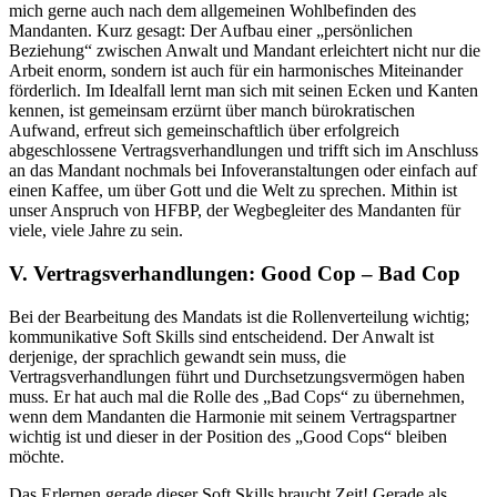
mich gerne auch nach dem allgemeinen Wohlbefinden des
Mandanten. Kurz gesagt: Der Aufbau einer „persönlichen
Beziehung“ zwischen Anwalt und Mandant erleichtert nicht nur die
Arbeit enorm, sondern ist auch für ein harmonisches Miteinander
förderlich. Im Idealfall lernt man sich mit seinen Ecken und Kanten
kennen, ist gemeinsam erzürnt über manch bürokratischen
Aufwand, erfreut sich gemeinschaftlich über erfolgreich
abgeschlossene Vertragsverhandlungen und trifft sich im Anschluss
an das Mandant nochmals bei Infoveranstaltungen oder einfach auf
einen Kaffee, um über Gott und die Welt zu sprechen. Mithin ist
unser Anspruch von HFBP, der Wegbegleiter des Mandanten für
viele, viele Jahre zu sein.
V. Vertragsverhandlungen: Good Cop – Bad Cop
Bei der Bearbeitung des Mandats ist die Rollenverteilung wichtig;
kommunikative Soft Skills sind entscheidend. Der Anwalt ist
derjenige, der sprachlich gewandt sein muss, die
Vertragsverhandlungen führt und Durchsetzungsvermögen haben
muss. Er hat auch mal die Rolle des „Bad Cops“ zu übernehmen,
wenn dem Mandanten die Harmonie mit seinem Vertragspartner
wichtig ist und dieser in der Position des „Good Cops“ bleiben
möchte.
Das Erlernen gerade dieser Soft Skills braucht Zeit! Gerade als