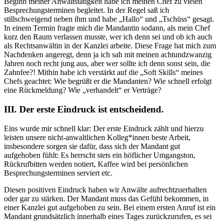
Beginn meiner Anwaltstätigkeit habe ich meinen Chef zu vielen
Besprechungsterminen begleitet. In der Regel saß ich
stillschweigend neben ihm und habe „Hallo“ und „Tschüss“ gesagt.
In einem Termin fragte mich die Mandantin sodann, als mein Chef
kurz den Raum verlassen musste, wer ich denn sei und ob ich auch
als Rechtsanwältin in der Kanzlei arbeite. Diese Frage hat mich zum
Nachdenken angeregt, denn ja ich sah mit meinen achtundzwanzig
Jahren noch recht jung aus, aber wer sollte ich denn sonst sein, die
Zahnfee?! Mithin habe ich verstärkt auf die „Soft Skills“ meines
Chefs geachtet: Wie begrüßt er die Mandanten? Wie schnell erfolgt
eine Rückmeldung? Wie „verhandelt“ er Verträge?
III. Der erste Eindruck ist entscheidend.
Eins wurde mir schnell klar: Der erste Eindruck zählt und hierzu
leisten unsere nicht-anwaltlichen Kolleg*innen beste Arbeit,
insbesondere sorgen sie dafür, dass sich der Mandant gut
aufgehoben fühlt: Es herrscht stets ein höflicher Umgangston,
Rückrufbitten werden notiert, Kaffee wird bei persönlichen
Besprechungsterminen serviert etc.
Diesen positiven Eindruck haben wir Anwälte aufrechtzuerhalten
oder gar zu stärken. Der Mandant muss das Gefühl bekommen, in
einer Kanzlei gut aufgehoben zu sein. Bei einem ersten Anruf ist ein
Mandant grundsätzlich innerhalb eines Tages zurückzurufen, es sei