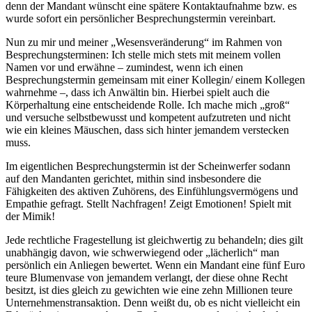
denn der Mandant wünscht eine spätere Kontaktaufnahme bzw. es
wurde sofort ein persönlicher Besprechungstermin vereinbart.
Nun zu mir und meiner „Wesensveränderung“ im Rahmen von
Besprechungsterminen: Ich stelle mich stets mit meinem vollen
Namen vor und erwähne – zumindest, wenn ich einen
Besprechungstermin gemeinsam mit einer Kollegin/ einem Kollegen
wahrnehme –, dass ich Anwältin bin. Hierbei spielt auch die
Körperhaltung eine entscheidende Rolle. Ich mache mich „groß“
und versuche selbstbewusst und kompetent aufzutreten und nicht
wie ein kleines Mäuschen, dass sich hinter jemandem verstecken
muss.
Im eigentlichen Besprechungstermin ist der Scheinwerfer sodann
auf den Mandanten gerichtet, mithin sind insbesondere die
Fähigkeiten des aktiven Zuhörens, des Einfühlungsvermögens und
Empathie gefragt. Stellt Nachfragen! Zeigt Emotionen! Spielt mit
der Mimik!
Jede rechtliche Fragestellung ist gleichwertig zu behandeln; dies gilt
unabhängig davon, wie schwerwiegend oder „lächerlich“ man
persönlich ein Anliegen bewertet. Wenn ein Mandant eine fünf Euro
teure Blumenvase von jemandem verlangt, der diese ohne Recht
besitzt, ist dies gleich zu gewichten wie eine zehn Millionen teure
Unternehmenstransaktion. Denn weißt du, ob es nicht vielleicht ein