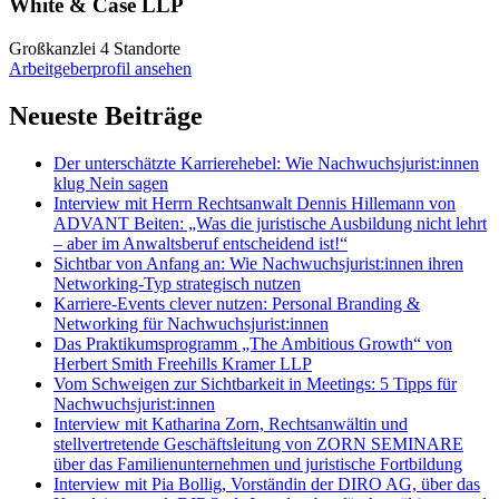
White & Case LLP
Großkanzlei
4 Standorte
Arbeitgeberprofil ansehen
Neueste Beiträge
Der unterschätzte Karrierehebel: Wie Nachwuchsjurist:innen
klug Nein sagen
Interview mit Herrn Rechtsanwalt Dennis Hillemann von
ADVANT Beiten: „Was die juristische Ausbildung nicht lehrt
– aber im Anwaltsberuf entscheidend ist!“
Sichtbar von Anfang an: Wie Nachwuchsjurist:innen ihren
Networking-Typ strategisch nutzen
Karriere-Events clever nutzen: Personal Branding &
Networking für Nachwuchsjurist:innen
Das Praktikumsprogramm „The Ambitious Growth“ von
Herbert Smith Freehills Kramer LLP
Vom Schweigen zur Sichtbarkeit in Meetings: 5 Tipps für
Nachwuchsjurist:innen
Interview mit Katharina Zorn, Rechtsanwältin und
stellvertretende Geschäftsleitung von ZORN SEMINARE
über das Familienunternehmen und juristische Fortbildung
Interview mit Pia Bollig, Vorständin der DIRO AG, über das