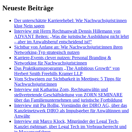
Neueste Beiträge
Der unterschätzte Karrierehebel: Wie Nachwuchsjurist:innen
klug Nein sagen
Interview mit Herrn Rechtsanwalt Dennis Hillemann von
ADVANT Beiten: „Was die juristische Ausbildung nicht lehrt
– aber im Anwaltsberuf entscheidend ist!“
Sichtbar von Anfang an: Wie Nachwuchsjurist:innen ihren
Networking-Typ strategisch nutzen
Karriere-Events clever nutzen: Personal Branding &
Networking für Nachwuchsjurist:innen
Das Praktikumsprogramm „The Ambitious Growth“ von
Herbert Smith Freehills Kramer LLP
Vom Schweigen zur Sichtbarkeit in Meetings: 5 Tipps für
Nachwuchsjurist:innen
Interview mit Katharina Zorn, Rechtsanwältin und
stellvertretende Geschäftsleitung von ZORN SEMINARE
über das Familienunternehmen und juristische Fortbildung
Interview mit Pia Bollig, Vorständin der DIRO AG, über das
Kanzleinetzwerk DIRO als Impulsgeber für Anwältinnen und
Anwälte
Interview mit Marco Klock, Mitgründer der Legal Tech-
Kanzlei rightmart, über Legal Tech im Verbraucherrecht und
in Massenverfahren