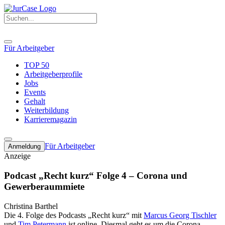
Für Arbeitgeber
TOP 50
Arbeitgeberprofile
Jobs
Events
Gehalt
Weiterbildung
Karrieremagazin
Für Arbeitgeber
Anmeldung
Anzeige
Podcast „Recht kurz“ Folge 4 – Corona und
Gewerberaummiete
Christina Barthel
Die 4. Folge des Podcasts „Recht kurz“ mit
Marcus Georg Tischler
und
Tim Petermann
ist online. Diesmal geht es um die Corona-