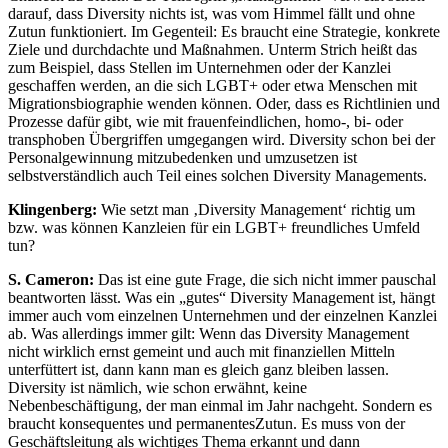
darauf, dass Diversity nichts ist, was vom Himmel fällt und ohne
Zutun funktioniert. Im Gegenteil: Es braucht eine Strategie, konkrete
Ziele und durchdachte und Maßnahmen. Unterm Strich heißt das
zum Beispiel, dass Stellen im Unternehmen oder der Kanzlei
geschaffen werden, an die sich LGBT+ oder etwa Menschen mit
Migrationsbiographie wenden können. Oder, dass es Richtlinien und
Prozesse dafür gibt, wie mit frauenfeindlichen, homo-, bi- oder
transphoben Übergriffen umgegangen wird. Diversity schon bei der
Personalgewinnung mitzubedenken und umzusetzen ist
selbstverständlich auch Teil eines solchen Diversity Managements.
Klingenberg:
Wie setzt man ‚Diversity Management‘ richtig um
bzw. was können Kanzleien für ein LGBT+ freundliches Umfeld
tun?
S. Cameron:
Das ist eine gute Frage, die sich nicht immer pauschal
beantworten lässt. Was ein „gutes“ Diversity Management ist, hängt
immer auch vom einzelnen Unternehmen und der einzelnen Kanzlei
ab. Was allerdings immer gilt: Wenn das Diversity Management
nicht wirklich ernst gemeint und auch mit finanziellen Mitteln
unterfüttert ist, dann kann man es gleich ganz bleiben lassen.
Diversity ist nämlich, wie schon erwähnt, keine
Nebenbeschäftigung, der man einmal im Jahr nachgeht. Sondern es
braucht konsequentes und permanentesZutun. Es muss von der
Geschäftsleitung als wichtiges Thema erkannt und dann