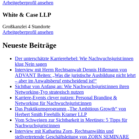
Arbeitgeberprofil ansehen
White & Case LLP
Großkanzlei
4 Standorte
Arbeitgeberprofil ansehen
Neueste Beiträge
Der unterschätzte Karrierehebel: Wie Nachwuchsjurist:innen
klug Nein sagen
Interview mit Herrn Rechtsanwalt Dennis Hillemann von
ADVANT Beiten: „Was die juristische Ausbildung nicht lehrt
– aber im Anwaltsberuf entscheidend ist!“
Sichtbar von Anfang an: Wie Nachwuchsjurist:innen ihren
Networking-Typ strategisch nutzen
Karriere-Events clever nutzen: Personal Branding &
Networking für Nachwuchsjurist:innen
Das Praktikumsprogramm „The Ambitious Growth“ von
Herbert Smith Freehills Kramer LLP
Vom Schweigen zur Sichtbarkeit in Meetings: 5 Tipps für
Nachwuchsjurist:innen
Interview mit Katharina Zorn, Rechtsanwältin und
stellvertretende Geschäftsleitung von ZORN SEMINARE