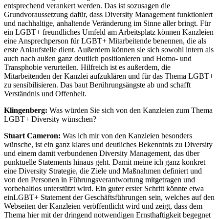
entsprechend verankert werden. Das ist sozusagen die
Grundvoraussetzung dafür, dass Diversity Management funktioniert
und nachhaltige, anhaltende Veränderung im Sinne aller bringt. Für
ein LGBT+ freundliches Umfeld am Arbeitsplatz können Kanzleien
eine Ansprechperson für LGBT+ Mitarbeitende benennen, die als
erste Anlaufstelle dient. Außerdem können sie sich sowohl intern als
auch nach außen ganz deutlich positionieren und Homo- und
Transphobie verurteilen. Hilfreich ist es außerdem, die
Mitarbeitenden der Kanzlei aufzuklären und für das Thema LGBT+
zu sensibilisieren. Das baut Berührungsängste ab und schafft
Verständnis und Offenheit.
Klingenberg:
Was würden Sie sich von den Kanzleien zum Thema
LGBT+ Diversity wünschen?
Stuart Cameron:
Was ich mir von den Kanzleien besonders
wünsche, ist ein ganz klares und deutliches Bekenntnis zu Diversity
und einem damit verbundenen Diversity Management, das über
punktuelle Statements hinaus geht. Damit meine ich ganz konkret
eine Diversity Strategie, die Ziele und Maßnahmen definiert und
von den Personen in Führungsverantwortung mitgetragen und
vorbehaltlos unterstützt wird. Ein guter erster Schritt könnte etwa
einLGBT+ Statement der Geschäftsführungen sein, welches auf den
Webseiten der Kanzleien veröffentlicht wird und zeigt, dass dem
Thema hier mit der dringend notwendigen Ernsthaftigkeit begegnet