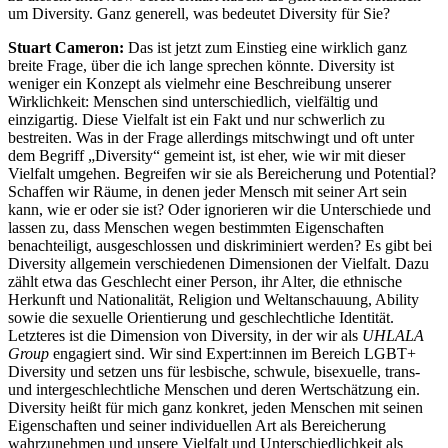
um Diversity. Ganz generell, was bedeutet Diversity für Sie?
Stuart Cameron:
Das ist jetzt zum Einstieg eine wirklich ganz
breite Frage, über die ich lange sprechen könnte. Diversity ist
weniger ein Konzept als vielmehr eine Beschreibung unserer
Wirklichkeit: Menschen sind unterschiedlich, vielfältig und
einzigartig. Diese Vielfalt ist ein Fakt und nur schwerlich zu
bestreiten. Was in der Frage allerdings mitschwingt und oft unter
dem Begriff „Diversity“ gemeint ist, ist eher, wie wir mit dieser
Vielfalt umgehen. Begreifen wir sie als Bereicherung und Potential?
Schaffen wir Räume, in denen jeder Mensch mit seiner Art sein
kann, wie er oder sie ist? Oder ignorieren wir die Unterschiede und
lassen zu, dass Menschen wegen bestimmten Eigenschaften
benachteiligt, ausgeschlossen und diskriminiert werden? Es gibt bei
Diversity allgemein verschiedenen Dimensionen der Vielfalt. Dazu
zählt etwa das Geschlecht einer Person, ihr Alter, die ethnische
Herkunft und Nationalität, Religion und Weltanschauung, Ability
sowie die sexuelle Orientierung und geschlechtliche Identität.
Letzteres ist die Dimension von Diversity, in der wir als
UHLALA
Group
engagiert sind. Wir sind Expert:innen im Bereich LGBT+
Diversity und setzen uns für lesbische, schwule, bisexuelle, trans-
und intergeschlechtliche Menschen und deren Wertschätzung ein.
Diversity heißt für mich ganz konkret, jeden Menschen mit seinen
Eigenschaften und seiner individuellen Art als Bereicherung
wahrzunehmen und unsere Vielfalt und Unterschiedlichkeit als