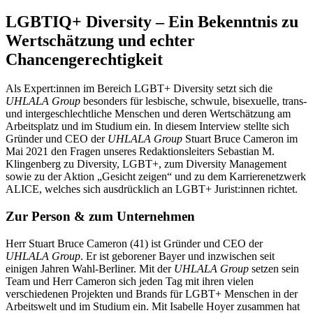
LGBTIQ+ Diversity – Ein Bekenntnis zu
Wertschätzung und echter
Chancengerechtigkeit
Als Expert:innen im Bereich LGBT+ Diversity setzt sich die
UHLALA Group
besonders für lesbische, schwule, bisexuelle, trans-
und intergeschlechtliche Menschen und deren Wertschätzung am
Arbeitsplatz und im Studium ein. In diesem Interview stellte sich
Gründer und CEO der
UHLALA Group
Stuart Bruce Cameron im
Mai 2021 den Fragen unseres Redaktionsleiters Sebastian M.
Klingenberg zu Diversity, LGBT+, zum Diversity Management
sowie zu der Aktion „Gesicht zeigen“ und zu dem Karrierenetzwerk
ALICE, welches sich ausdrücklich an LGBT+ Jurist:innen richtet.
Zur Person & zum Unternehmen
Herr Stuart Bruce Cameron (41) ist Gründer und CEO der
UHLALA Group
. Er ist geborener Bayer und inzwischen seit
einigen Jahren Wahl-Berliner. Mit der
UHLALA Group
setzen sein
Team und Herr Cameron sich jeden Tag mit ihren vielen
verschiedenen Projekten und Brands für LGBT+ Menschen in der
Arbeitswelt und im Studium ein. Mit Isabelle Hoyer zusammen hat