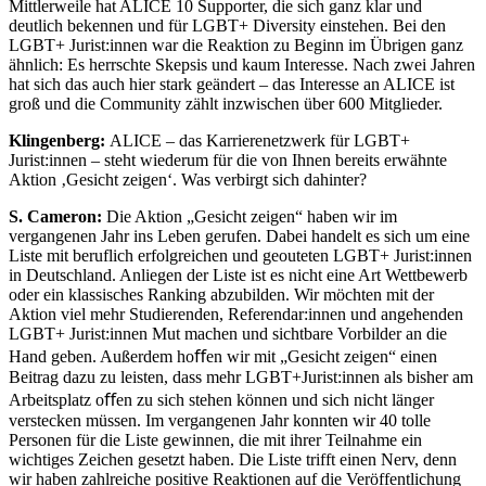
Mittlerweile hat ALICE 10 Supporter, die sich ganz klar und
deutlich bekennen und für LGBT+ Diversity einstehen. Bei den
LGBT+ Jurist:innen war die Reaktion zu Beginn im Übrigen ganz
ähnlich: Es herrschte Skepsis und kaum Interesse. Nach zwei Jahren
hat sich das auch hier stark geändert – das Interesse an ALICE ist
groß und die Community zählt inzwischen über 600 Mitglieder.
Klingenberg:
ALICE – das Karrierenetzwerk für LGBT+
Jurist:innen – steht wiederum für die von Ihnen bereits erwähnte
Aktion ‚Gesicht zeigen‘. Was verbirgt sich dahinter?
S. Cameron:
Die Aktion „Gesicht zeigen“ haben wir im
vergangenen Jahr ins Leben gerufen. Dabei handelt es sich um eine
Liste mit beruflich erfolgreichen und geouteten LGBT+ Jurist:innen
in Deutschland. Anliegen der Liste ist es nicht eine Art Wettbewerb
oder ein klassisches Ranking abzubilden. Wir möchten mit der
Aktion viel mehr Studierenden, Referendar:innen und angehenden
LGBT+ Jurist:innen Mut machen und sichtbare Vorbilder an die
Hand geben. Außerdem hoﬀen wir mit „Gesicht zeigen“ einen
Beitrag dazu zu leisten, dass mehr LGBT+Jurist:innen als bisher am
Arbeitsplatz oﬀen zu sich stehen können und sich nicht länger
verstecken müssen. Im vergangenen Jahr konnten wir 40 tolle
Personen für die Liste gewinnen, die mit ihrer Teilnahme ein
wichtiges Zeichen gesetzt haben. Die Liste trifft einen Nerv, denn
wir haben zahlreiche positive Reaktionen auf die Veröffentlichung