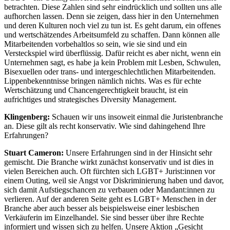
betrachten. Diese Zahlen sind sehr eindrücklich und sollten uns alle
aufhorchen lassen. Denn sie zeigen, dass hier in den Unternehmen
und deren Kulturen noch viel zu tun ist. Es geht darum, ein offenes
und wertschätzendes Arbeitsumfeld zu schaffen. Dann können alle
Mitarbeitenden vorbehaltlos so sein, wie sie sind und ein
Versteckspiel wird überflüssig. Dafür reicht es aber nicht, wenn ein
Unternehmen sagt, es habe ja kein Problem mit Lesben, Schwulen,
Bisexuellen oder trans- und intergeschlechtlichen Mitarbeitenden.
Lippenbekenntnisse bringen nämlich nichts. Was es für echte
Wertschätzung und Chancengerechtigkeit braucht, ist ein
aufrichtiges und strategisches Diversity Management.
Klingenberg:
Schauen wir uns insoweit einmal die Juristenbranche
an. Diese gilt als recht konservativ. Wie sind dahingehend Ihre
Erfahrungen?
Stuart Cameron:
Unsere Erfahrungen sind in der Hinsicht sehr
gemischt. Die Branche wirkt zunächst konservativ und ist dies in
vielen Bereichen auch. Oft fürchten sich LGBT+ Jurist:innen vor
einem Outing, weil sie Angst vor Diskriminierung haben und davor,
sich damit Aufstiegschancen zu verbauen oder Mandant:innen zu
verlieren. Auf der anderen Seite geht es LGBT+ Menschen in der
Branche aber auch besser als beispielsweise einer lesbischen
Verkäuferin im Einzelhandel. Sie sind besser über ihre Rechte
informiert und wissen sich zu helfen. Unsere Aktion „Gesicht