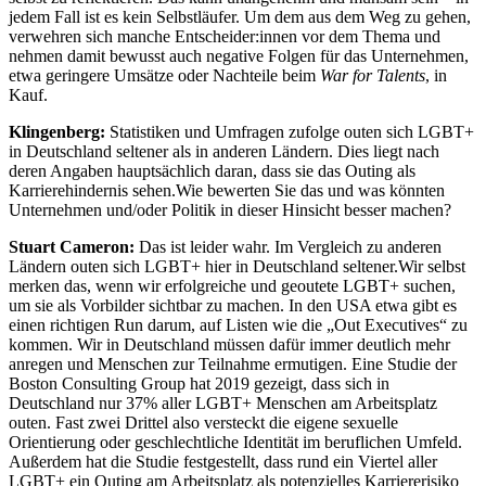
jedem Fall ist es kein Selbstläufer. Um dem aus dem Weg zu gehen,
verwehren sich manche Entscheider:innen vor dem Thema und
nehmen damit bewusst auch negative Folgen für das Unternehmen,
etwa geringere Umsätze oder Nachteile beim
War for Talents
, in
Kauf.
Klingenberg:
Statistiken und Umfragen zufolge outen sich LGBT+
in Deutschland seltener als in anderen Ländern. Dies liegt nach
deren Angaben hauptsächlich daran, dass sie das Outing als
Karrierehindernis sehen.Wie bewerten Sie das und was könnten
Unternehmen und/oder Politik in dieser Hinsicht besser machen?
Stuart Cameron:
Das ist leider wahr. Im Vergleich zu anderen
Ländern outen sich LGBT+ hier in Deutschland seltener.Wir selbst
merken das, wenn wir erfolgreiche und geoutete LGBT+ suchen,
um sie als Vorbilder sichtbar zu machen. In den USA etwa gibt es
einen richtigen Run darum, auf Listen wie die „Out Executives“ zu
kommen. Wir in Deutschland müssen dafür immer deutlich mehr
anregen und Menschen zur Teilnahme ermutigen. Eine Studie der
Boston Consulting Group hat 2019 gezeigt, dass sich in
Deutschland nur 37% aller LGBT+ Menschen am Arbeitsplatz
outen. Fast zwei Drittel also versteckt die eigene sexuelle
Orientierung oder geschlechtliche Identität im beruflichen Umfeld.
Außerdem hat die Studie festgestellt, dass rund ein Viertel aller
LGBT+ ein Outing am Arbeitsplatz als potenzielles Karriererisiko