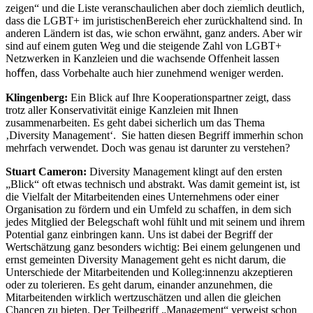
zeigen“ und die Liste veranschaulichen aber doch ziemlich deutlich,
dass die LGBT+ im juristischenBereich eher zurückhaltend sind. In
anderen Ländern ist das, wie schon erwähnt, ganz anders. Aber wir
sind auf einem guten Weg und die steigende Zahl von LGBT+
Netzwerken in Kanzleien und die wachsende Offenheit lassen
hoﬀen, dass Vorbehalte auch hier zunehmend weniger werden.
Klingenberg:
Ein Blick auf Ihre Kooperationspartner zeigt, dass
trotz aller Konservativität einige Kanzleien mit Ihnen
zusammenarbeiten. Es geht dabei sicherlich um das Thema
‚Diversity Management‘. Sie hatten diesen Begriff immerhin schon
mehrfach verwendet. Doch was genau ist darunter zu verstehen?
Stuart Cameron:
Diversity Management klingt auf den ersten
„Blick“ oft etwas technisch und abstrakt. Was damit gemeint ist, ist
die Vielfalt der Mitarbeitenden eines Unternehmens oder einer
Organisation zu fördern und ein Umfeld zu schaffen, in dem sich
jedes Mitglied der Belegschaft wohl fühlt und mit seinem und ihrem
Potential ganz einbringen kann. Uns ist dabei der Begriff der
Wertschätzung ganz besonders wichtig: Bei einem gelungenen und
ernst gemeinten Diversity Management geht es nicht darum, die
Unterschiede der Mitarbeitenden und Kolleg:innenzu akzeptieren
oder zu tolerieren. Es geht darum, einander anzunehmen, die
Mitarbeitenden wirklich wertzuschätzen und allen die gleichen
Chancen zu bieten. Der Teilbegriff „Management“ verweist schon