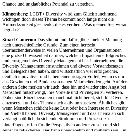
Chance und unglaubliches Potential zu verstehen.
Klingenberg:
LGBT+ Diversity wird zum Glück zunehmend
wichtiger, doch dieses Thema bekommt noch lange nicht die
Aufmerksamkeit geschenkt, die es verdient. Was meinen Sie, woran
liegt das?
Stuart Cameron:
Das stimmt und dafür gibt es meiner Meinung
nach unterschiedliche Gründe. Zum einen herrscht
überraschenderweise in vielen Unternehmen und Organisationen
eine große Unwissenheit darüber, welchen Impact ein erfolgreiches
und ernstgemeintes Diversity Management hat. Unternehmen, die
Diversity Management ernstnehmen und diverse Vorstandsetagen
und Belegschaften haben, sind wirtschaftlich viel erfolgreicher,
deutlich innovativer und haben einen riesigen Vorteil, wenn es um
das Gewinnen und Binden von neuen Mitarbeitenden geht. Auf der
anderen Seite merken wir auch, dass hin und wieder eine Angst bei
Menschen mitschwingt, ihre Vorteile und Privilegien zu verlieren.
Daher sind Einzelpersonen manchmal nicht bereit, sich für Diversity
einzusetzen und das Thema auch aktiv umzusetzen. Ähnliches gilt,
wenn Menschen schlicht keine Lust oder kein Interesse an Diversity
und Vielfalt haben. Diversity Management und das Thema an sich
verlangt natürlich, bestehende Strukturen und Prozesse zu
hinterfragen, oﬀen für die Perspektiven anderer zu sein und sich
selbst zu reflektieren. Das kann unangenehm und mühsam sein – in