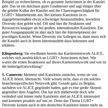
Beispiel zu recherchieren, ob es geoutete Jurist:innen in der Kanzlei
gibt. Das ist ein durchaus guter Gradmesser und sagt einiges über
die gelebte Kultur der Kanzlei und die Chancengerechtigkeit für
LGBT+ Mitarbeitende aus. Bei kleinen Kanzleien ist es
zugegebenermaßen etwas schwieriger herauszufinden, inwiefern
Diversity dort gelebt wird. Oft sind hier die Strukturen und
Ressourcen knapper als bei großen, internationalen Kanzleien. Ein
guter Ausgangspunkt ist aber auch hier die Internetpräsenz der
jeweiligen Kanzlei. Wenn Diversity ein Anliegen ist, dann muss sich
die Kanzlei auch in ihrem Internetauftritt dazu bekennen und
erklären.
Klingenberg:
Sie erwähnten bereits das Karrierenetzwerk ALICE,
welches sich ausdrücklich an LGBT+ Jurist:innen richtet. Wie
waren die ersten Reaktionen auf dieses Karrierenetzwerk und wie ist
die bisherigeEntwicklung?
S. Cameron:
Meistens sind Kanzleien zunächst, wenn sie von
ALICE hören, überrascht. Viele wissen nicht, dass es ein solches
branchenspezifisches Netzwerk gibt. Gerade ganz zu Beginn,
nachdem wir ALICE gegründet hatten, gab es eine große Skepsis
gegenüber dem Angebot. Das hat sich mittlerweile doch sehr
verändert und immer mehr Kanzleien sind an ALICE interessiert
und kommen proaktiv auf uns zu. Denn das Thema LGBT+
Diversity kommt auch in den deutschen Kanzleien immer mehr an.