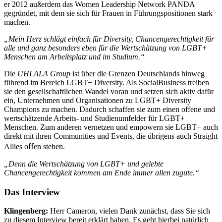
er 2012 außerdem das Women Leadership Network PANDA
gegründet, mit dem sie sich für Frauen in Führungspositionen stark
machen.
„
Mein Herz schlägt einfach für Diversity, Chancengerechtigkeit für
alle und ganz besonders eben für die Wertschätzung von LGBT+
Menschen am Arbeitsplatz und im Studium.“
Die
UHLALA Group
ist über die Grenzen Deutschlands hinweg
führend im Bereich LGBT+ Diversity. Als SocialBusiness treiben
sie den gesellschaftlichen Wandel voran und setzen sich aktiv dafür
ein, Unternehmen und Organisationen zu LGBT+ Diversity
Champions zu machen. Dadurch schaffen sie zum einen offene und
wertschätzende Arbeits- und Studienumfelder für LGBT+
Menschen. Zum anderen vernetzen und empowern sie LGBT+ auch
direkt mit ihren Communities und Events, die übrigens auch Straight
Allies oﬀen stehen.
„
Denn die Wertschätzung von LGBT+ und gelebte
Chancengerechtigkeit kommen am Ende immer allen zugute.“
Das Interview
Klingenberg:
Herr Cameron, vielen Dank zunächst, dass Sie sich
zu diesem Interview bereit erklärt haben. Es geht hierbei natürlich