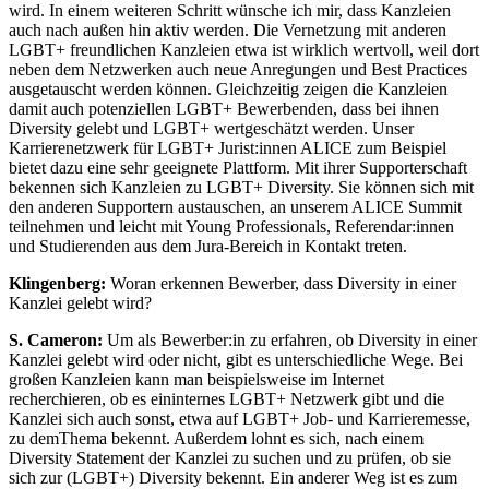
wird. In einem weiteren Schritt wünsche ich mir, dass Kanzleien
auch nach außen hin aktiv werden. Die Vernetzung mit anderen
LGBT+ freundlichen Kanzleien etwa ist wirklich wertvoll, weil dort
neben dem Netzwerken auch neue Anregungen und Best Practices
ausgetauscht werden können. Gleichzeitig zeigen die Kanzleien
damit auch potenziellen LGBT+ Bewerbenden, dass bei ihnen
Diversity gelebt und LGBT+ wertgeschätzt werden. Unser
Karrierenetzwerk für LGBT+ Jurist:innen ALICE zum Beispiel
bietet dazu eine sehr geeignete Plattform. Mit ihrer Supporterschaft
bekennen sich Kanzleien zu LGBT+ Diversity. Sie können sich mit
den anderen Supportern austauschen, an unserem ALICE Summit
teilnehmen und leicht mit Young Professionals, Referendar:innen
und Studierenden aus dem Jura-Bereich in Kontakt treten.
Klingenberg:
Woran erkennen Bewerber, dass Diversity in einer
Kanzlei gelebt wird?
S. Cameron:
Um als Bewerber:in zu erfahren, ob Diversity in einer
Kanzlei gelebt wird oder nicht, gibt es unterschiedliche Wege. Bei
großen Kanzleien kann man beispielsweise im Internet
recherchieren, ob es eininternes LGBT+ Netzwerk gibt und die
Kanzlei sich auch sonst, etwa auf LGBT+ Job- und Karrieremesse,
zu demThema bekennt. Außerdem lohnt es sich, nach einem
Diversity Statement der Kanzlei zu suchen und zu prüfen, ob sie
sich zur (LGBT+) Diversity bekennt. Ein anderer Weg ist es zum