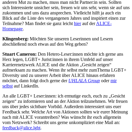
anderen Mut zu machen, muss man nicht Partner:in sein. Sollten
sich Interessierte unsicher sein, freuen wir uns sehr, wenn sie auf uns
zukommen und uns dazu ansprechen. Vielleicht hilft ja auch ein
Blick auf die Liste des vergangenen Jahres und inspiriert einen zur
Teilnahme? Man findet sie ganz leicht
hier
auf der
ALICE-
Homepage
.
Klingenberg:
Möchten Sie unseren Leserinnen und Lesern
abschließend noch etwas auf den Weg geben?
Stuart Cameron:
Den Hetero-Leser:innen möchte ich gerne ans
Herz legen, LGBT+ Jurist:innen in ihrem Umfeld auf unser
Karrierenetzwerk ALICE und die Aktion „Gesicht zeigen“
aufmerksam zu machen. Wenn ihr selbst mehr zumThema LGBT+
Diversity und zu unserer Arbeit über ALICE hinaus erfahren
möchtet, dann folgt doch gerne der
UHLALA Group
oder
mir
selbst
auf LinkedIn.
An alle LGBT+ Leser:innen: ich ermutige euch, euch zu „Gesicht
zeigen“ zu informieren und an der Aktion teilzunehmen. Wir freuen
uns über jedes sichtbare Vorbild. Außerdem interessiert uns euer
Feedback sehr. Welche Art von Aktionen sollten wir eurer Meinung
nach mit ALICE vorantreiben? Was wünscht ihr euch allgemein
vom Netzwerk? Schreibt uns gerne unkompliziert eine Mail an:
feedback@alice.lgbt
.