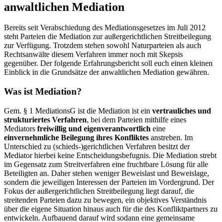
anwaltlichen Mediation
Bereits seit Verabschiedung des Mediationsgesetzes im Juli 2012
steht Parteien die Mediation zur außergerichtlichen Streitbeilegung
zur Verfügung. Trotzdem stehen sowohl Naturparteien als auch
Rechtsanwälte diesem Verfahren immer noch mit Skepsis
gegenüber. Der folgende Erfahrungsbericht soll euch einen kleinen
Einblick in die Grundsätze der anwaltlichen Mediation gewähren.
Was ist Mediation?
Gem. § 1 MediationsG ist die Mediation ist ein
vertrauliches und
strukturiertes Verfahren
, bei dem Parteien mithilfe eines
Mediators
freiwillig und eigenverantwortlich
eine
einvernehmliche Beilegung
ihres Konfliktes
anstreben. Im
Unterschied zu (schieds-)gerichtlichen Verfahren besitzt der
Mediator hierbei keine Entscheidungsbefugnis. Die Mediation strebt
im Gegensatz zum Streitverfahren eine fruchtbare Lösung für alle
Beteiligten an. Daher stehen weniger Beweislast und Beweislage,
sondern die jeweiligen Interessen der Parteien im Vordergrund. Der
Fokus der außergerichtlichen Streitbeilegung liegt darauf, die
streitenden Parteien dazu zu bewegen, ein objektives Verständnis
über die eigene Situation hinaus auch für die des Konfliktpartners zu
entwickeln. Aufbauend darauf wird sodann eine gemeinsame