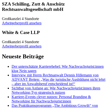
SZA Schilling, Zutt & Anschütz
Rechtsanwaltsgesellschaft mbH
Großkanzlei
4 Standorte
Arbeitgeberprofil ansehen
White & Case LLP
Großkanzlei
4 Standorte
Arbeitgeberprofil ansehen
Neueste Beiträge
Der unterschätzte Karrierehebel: Wie Nachwuchsjurist:innen
klug Nein sagen
Interview mit Herrn Rechtsanwalt Dennis Hillemann von
ADVANT Beiten: „Was die juristische Ausbildung nicht lehrt
– aber im Anwaltsberuf entscheidend ist!“
Sichtbar von Anfang an: Wie Nachwuchsjurist:innen ihren
Networking-Typ strategisch nutzen
Karriere-Events clever nutzen: Personal Branding &
Networking für Nachwuchsjurist:innen
Das Praktikumsprogramm „The Ambitious Growth“ von