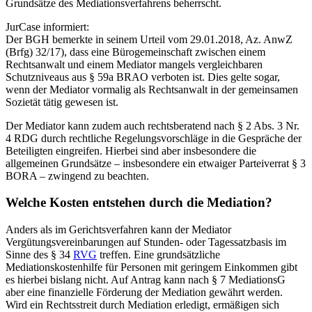
Grundsätze des Mediationsverfahrens beherrscht.
JurCase informiert:
Der BGH bemerkte in seinem Urteil vom 29.01.2018, Az. AnwZ
(Brfg) 32/17), dass eine Bürogemeinschaft zwischen einem
Rechtsanwalt und einem Mediator mangels vergleichbaren
Schutzniveaus aus § 59a BRAO verboten ist. Dies gelte sogar,
wenn der Mediator vormalig als Rechtsanwalt in der gemeinsamen
Sozietät tätig gewesen ist.
Der Mediator kann zudem auch rechtsberatend nach § 2 Abs. 3 Nr.
4 RDG durch rechtliche Regelungsvorschläge in die Gespräche der
Beteiligten eingreifen. Hierbei sind aber insbesondere die
allgemeinen Grundsätze – insbesondere ein etwaiger Parteiverrat § 3
BORA – zwingend zu beachten.
Welche Kosten entstehen durch die Mediation?
Anders als im Gerichtsverfahren kann der Mediator
Vergütungsvereinbarungen auf Stunden- oder Tagessatzbasis im
Sinne des § 34
RVG
treffen. Eine grundsätzliche
Mediationskostenhilfe für Personen mit geringem Einkommen gibt
es hierbei bislang nicht. Auf Antrag kann nach § 7 MediationsG
aber eine finanzielle Förderung der Mediation gewährt werden.
Wird ein Rechtsstreit durch Mediation erledigt, ermäßigen sich