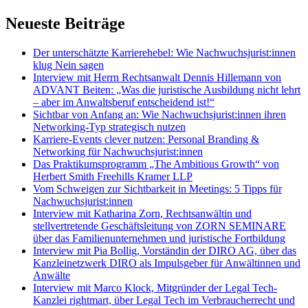
Neueste Beiträge
Der unterschätzte Karrierehebel: Wie Nachwuchsjurist:innen
klug Nein sagen
Interview mit Herrn Rechtsanwalt Dennis Hillemann von
ADVANT Beiten: „Was die juristische Ausbildung nicht lehrt
– aber im Anwaltsberuf entscheidend ist!“
Sichtbar von Anfang an: Wie Nachwuchsjurist:innen ihren
Networking-Typ strategisch nutzen
Karriere-Events clever nutzen: Personal Branding &
Networking für Nachwuchsjurist:innen
Das Praktikumsprogramm „The Ambitious Growth“ von
Herbert Smith Freehills Kramer LLP
Vom Schweigen zur Sichtbarkeit in Meetings: 5 Tipps für
Nachwuchsjurist:innen
Interview mit Katharina Zorn, Rechtsanwältin und
stellvertretende Geschäftsleitung von ZORN SEMINARE
über das Familienunternehmen und juristische Fortbildung
Interview mit Pia Bollig, Vorständin der DIRO AG, über das
Kanzleinetzwerk DIRO als Impulsgeber für Anwältinnen und
Anwälte
Interview mit Marco Klock, Mitgründer der Legal Tech-
Kanzlei rightmart, über Legal Tech im Verbraucherrecht und