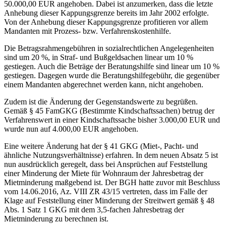
50.000,00 EUR angehoben. Dabei ist anzumerken, dass die letzte
Anhebung dieser Kappungsgrenze bereits im Jahr 2002 erfolgte.
Von der Anhebung dieser Kappungsgrenze profitieren vor allem
Mandanten mit Prozess- bzw. Verfahrenskostenhilfe.
Die Betragsrahmengebühren in sozialrechtlichen Angelegenheiten
sind um 20 %, in Straf- und Bußgeldsachen linear um 10 %
gestiegen. Auch die Beträge der Beratungshilfe sind linear um 10 %
gestiegen. Dagegen wurde die Beratungshilfegebühr, die gegenüber
einem Mandanten abgerechnet werden kann, nicht angehoben.
Zudem ist die Änderung der Gegenstandswerte zu begrüßen.
Gemäß § 45 FamGKG (Bestimmte Kindschaftssachen) betrug der
Verfahrenswert in einer Kindschaftssache bisher 3.000,00 EUR und
wurde nun auf 4.000,00 EUR angehoben.
Eine weitere Änderung hat der § 41 GKG (Miet-, Pacht- und
ähnliche Nutzungsverhältnisse) erfahren. In dem neuen Absatz 5 ist
nun ausdrücklich geregelt, dass bei Ansprüchen auf Feststellung
einer Minderung der Miete für Wohnraum der Jahresbetrag der
Mietminderung maßgebend ist. Der BGH hatte zuvor mit Beschluss
vom 14.06.2016, Az. VIII ZR 43/15 vertreten, dass im Falle der
Klage auf Feststellung einer Minderung der Streitwert gemäß § 48
Abs. 1 Satz 1 GKG mit dem 3,5-fachen Jahresbetrag der
Mietminderung zu berechnen ist.