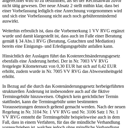
angerechnet wird so zu bestimmen, als sei der Rechtsanwalt zuvor
nicht tätig gewesen. Der neue Absatz 2 stellt mithin klar, dass bei
einer Vorbefassung lediglich eine Anrechnung vorgenommen wird
und sich eine Vorbefassung nicht auch noch gebührenmindernd
auswirkt.
Weiterhin erfreulich ist, dass die Vorbemerkung 1 VV RVG ergänzt
wurde und damit klargestellt ist, dass auch im Falle einer Beratung
gemäß § 34 Abs.1 RVG (Beratung, Gutachten und Mediation)
bereits eine Einigungs- und Erledigungsgebühr anfallen kann.
Hinsichtlich der Auslagen führt das Kostenrechtsänderungsgesetz
ebenfalls eine Änderung herbei. Der in Nr. 7003 VV RVG
festgelegte Kilometersatz von 0,30 EUR hat sich auf 0,42 EUR
erhöht, zudem wurde in Nr. 7005 VV RVG das Abwesenheitsgeld
erhöht.
In Bezug auf die durch das Kostenänderungsgesetz herbeigeführten
strukturellen Änderung ist insbesondere auch auf die fiktive
Terminsgebühr hinzuweisen. Obgleich kein gerichtlicher Termin
stattfindet, kann die Terminsgebühr unter bestimmten
Voraussetzungen dennoch geltend gemacht werden. Nach der neuen
Regelung in Nr. 3104 Nr. 1 VV RVG und Nr. 3106 Satz 1 Nr. 1
VV RVG entsteht die Terminsgebühr beispielsweise auch in dem
Fall, dass in einem Verfahren, für das die mündliche Verhandlung
vorgeschrieben ist, welches jedoch ohne mündliche Verhandlung