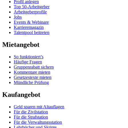
Profil anlegen
Top 50-Arbeitgeber
Arbeitgeberprofile
Jobs
Events & Webinare
Karrieremagazin
Talentpool beitreten
Mietangebot
So funktioniert’s
Häufige Fragen
Gruppenrabatt sichern
Kommentare mieten
Gesetzestexte mieten
Mündliche Prüfung
Kaufangebot
Geld sparen mit Altauflagen
Für die Zivilstation
Für die Strafstation
Für die Verwaltungsstation
Lehrbücher und Skripte