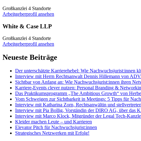
Großkanzlei
4 Standorte
Arbeitgeberprofil ansehen
White & Case LLP
Großkanzlei
4 Standorte
Arbeitgeberprofil ansehen
Neueste Beiträge
Der unterschätzte Karrierehebel: Wie Nachwuchsjurist:innen k
Interview mit Herrn Rechtsanwalt Dennis Hillemann von ADVANT
Sichtbar von Anfang an: Wie Nachwuchsjurist:innen ihren Net
Karriere-Events clever nutzen: Personal Branding & Networkin
Das Praktikumsprogramm „The Ambitious Growth“ von Herber
Vom Schweigen zur Sichtbarkeit in Meetings: 5 Tipps für Nach
Interview mit Katharina Zorn, Rechtsanwältin und stellvertr
Interview mit Pia Bollig, Vorständin der DIRO AG, über das 
Interview mit Marco Klock, Mitgründer der Legal Tech-Kanzlei
Kleider machen Leute – und Karrieren
Elevator Pitch für Nachwuchsjurist:innen
Strategisches Netzwerken mit Erfolg!