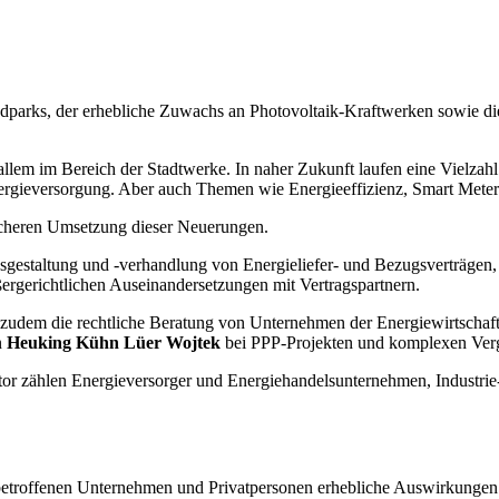
dparks, der erhebliche Zuwachs an Photovoltaik-Kraftwerken sowie die
llem im Bereich der Stadtwerke. In naher Zukunft laufen eine Vielz
gieversorgung. Aber auch Themen wie Energieeffizienz, Smart Meteri
icheren Umsetzung dieser Neuerungen.
gsgestaltung und -verhandlung von Energieliefer- und Bezugsverträgen
gerichtlichen Auseinandersetzungen mit Vertragspartnern.
 zudem die rechtliche Beratung von Unternehmen der Energiewirtschaft
n
Heuking Kühn Lüer Wojtek
bei PPP-Projekten und komplexen Ver
or zählen Energieversorger und Energiehandelsunternehmen, Industrie
ie betroffenen Unternehmen und Privatpersonen erhebliche Auswirkunge