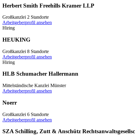
Herbert Smith Freehills Kramer LLP
Großkanzlei
2 Standorte
Arbeitgeberprofil ansehen
Hiring
HEUKING
Großkanzlei
8 Standorte
Arbeitgeberprofil ansehen
Hiring
HLB Schumacher Hallermann
Mittelständische Kanzlei
Münster
Arbeitgeberprofil ansehen
Noerr
Großkanzlei
6 Standorte
Arbeitgeberprofil ansehen
SZA Schilling, Zutt & Anschütz Rechtsanwaltsgesell