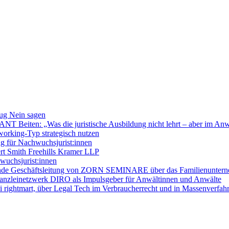
lug Nein sagen
 Beiten: „Was die juristische Ausbildung nicht lehrt – aber im Anwa
working-Typ strategisch nutzen
g für Nachwuchsjurist:innen
t Smith Freehills Kramer LLP
wuchsjurist:innen
etende Geschäftsleitung von ZORN SEMINARE über das Familienunterne
Kanzleinetzwerk DIRO als Impulsgeber für Anwältinnen und Anwälte
 rightmart, über Legal Tech im Verbraucherrecht und in Massenverfah