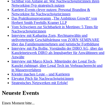
Sichtbar von Anfang an: Wie Nachwuchsjurist:innen ihren
Networking-Typ strategisch nutzen
Karriere-Events clever nutzen: Personal Branding &
Networking für Nachwuchsjurist:innen
Das Praktikumsprogramm „The Ambitious Growth“ von
Herbert Smith Freehills Kramer LLP
Vom Schweigen zur Sichtbarkeit in Meetings: 5 Tipps für
Nachwuchsjurist:innen
Interview mit Katharina Zorn, Rechtsanwältin und
stellvertretende Geschäftsleitung von ZORN SEMINARE
über das Familienunternehmen und juristische Fortbildung
Interview mit Pia Bollig, Vorständin der DIRO AG, über das
Kanzleinetzwerk DIRO als Impulsgeber für Anwältinnen und
Anwälte
Interview mit Marco Klock, Mitgründer der Legal Tech-
Kanzlei rightmart, über Legal Tech im Verbraucherrecht und
in Massenverfahren
Kleider machen Leute – und Karrieren
Elevator Pitch für Nachwuchsjurist:innen
Strategisches Netzwerken mit Erfolg!
Neueste Events
Einen Moment bitte...