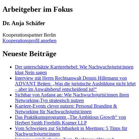
Arbeitgeber im Fokus
Dr. Anja Schäfer
Kooperationspartner
Berlin
Kooperationsprofil ansehen
Neueste Beiträge
Der unterschätzte Karrierehebel: Wie Nachwuchsjurist:innen
klug Nein sagen
Interview mit Herrn Rechtsanwalt Dennis Hillemann von
ADVANT Beiten: „Was die juristische Ausbildung nicht lehrt
– aber im Anwaltsberuf entscheidend ist!“
Sichtbar von Anfang an: Wie Nachwuchsjurist:innen ihren
Networking-Typ strategisch nutzen
Karriere-Events clever nutzen: Personal Branding &
Networking für Nachwuchsjurist:innen
Das Praktikumsprogramm „The Ambitious Growth“ von
Herbert Smith Freehills Kramer LLP
Vom Schweigen zur Sichtbarkeit in Meetings: 5 Tipps für
Nachwuchsjurist:innen