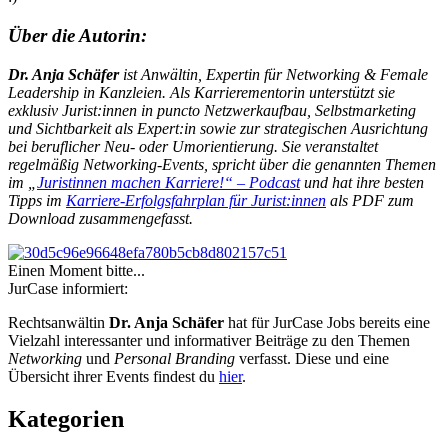
Über die Autorin:
Dr. Anja Schäfer
ist Anwältin, Expertin für Networking & Female
Leadership in Kanzleien. Als Karrierementorin unterstützt sie
exklusiv Jurist:innen in puncto Netzwerkaufbau, Selbstmarketing
und Sichtbarkeit als Expert:in sowie zur strategischen Ausrichtung
bei beruflicher Neu- oder Umorientierung. Sie veranstaltet
regelmäßig Networking-Events, spricht über die genannten Themen
im „
Juristinnen machen Karriere!“ – Podcast
und hat ihre besten
Tipps im
Karriere-Erfolgsfahrplan für Jurist:innen
als PDF zum
Download zusammengefasst.
Einen Moment bitte...
JurCase informiert:
Rechtsanwältin
Dr. Anja Schäfer
hat für JurCase Jobs bereits eine
Vielzahl interessanter und informativer Beiträge zu den Themen
Networking
und
Personal Branding
verfasst. Diese und eine
Übersicht ihrer Events findest du
hier
.
Kategorien