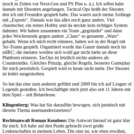
(noch in Zeiten vor Next-Gen und PS Plus u. ä.). Ich selbst habe
damals mit Shootern angefangen. Tactical Ops heißt der Shooter,
den ich mit Freunden gespielt habe. Das waren auch meine Anfänge
mit „Esports“. Damals war das alles noch ganz anders. Viel
chaotischer, ein reines Hobby und da steckte kein richtiges System
dahinter. Wir haben zusammen ein Team „gegründet“ und dann
jedes Wochenende gegen andere „Clans“ so genannte „Wars“
gehabt. Wenn ich mich recht erinnere, haben wir in der Regel mit
5er-Teams gespielt. Organisiert wurde das Ganze damals noch im
mIRC; die meisten werden sich wohl gar nicht mehr an diese
Plattform erinnern. TacOps ist letztlich nichts anderes als
Counterstrike. Gleiches Prinzip, gleiche Regeln, besseres Gameplay
für mich persönlich. Gespielt wird es heute nicht mehr. Der Shooter
ist leider ausgestorben.
So hat das eine zum anderen geführt und 2009 bin ich auf League of
Legends gestoßen. Ich beschäftigte mich jetzt also seit 11 Jahren mit
dem Spiel – seit Betarelease.
Klingenberg:
Was hat Sie daraufhin bewogen, sich juristisch mit
diesem Thema auseinanderzusetzen?
Rechtsanwalt Roman Koudous:
Die Antwort hierauf ist ganz klar
für mich. Ich habe auf den Punkt gebracht zwei große
Leidenschaften in meinem Leben. Die eine ist, wie eben erwähnt,