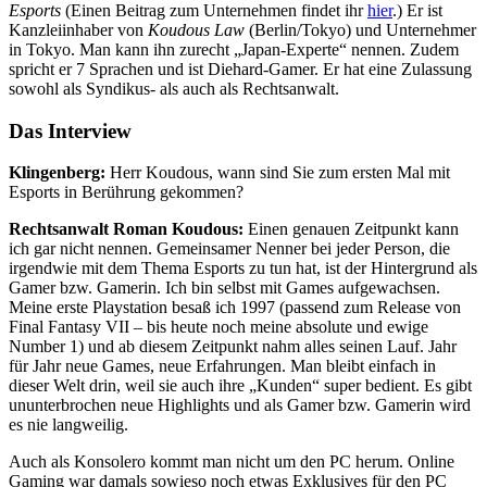
Esports
(Einen Beitrag zum Unternehmen findet ihr
hier
.) Er ist
Kanzleiinhaber von
Koudous Law
(Berlin/Tokyo) und Unternehmer
in Tokyo. Man kann ihn zurecht „Japan-Experte“ nennen. Zudem
spricht er 7 Sprachen und ist Diehard-Gamer. Er hat eine Zulassung
sowohl als Syndikus- als auch als Rechtsanwalt.
Das Interview
Klingenberg:
Herr Koudous, wann sind Sie zum ersten Mal mit
Esports in Berührung gekommen?
Rechtsanwalt Roman Koudous:
Einen genauen Zeitpunkt kann
ich gar nicht nennen. Gemeinsamer Nenner bei jeder Person, die
irgendwie mit dem Thema Esports zu tun hat, ist der Hintergrund als
Gamer bzw. Gamerin. Ich bin selbst mit Games aufgewachsen.
Meine erste Playstation besaß ich 1997 (passend zum Release von
Final Fantasy VII – bis heute noch meine absolute und ewige
Number 1) und ab diesem Zeitpunkt nahm alles seinen Lauf. Jahr
für Jahr neue Games, neue Erfahrungen. Man bleibt einfach in
dieser Welt drin, weil sie auch ihre „Kunden“ super bedient. Es gibt
ununterbrochen neue Highlights und als Gamer bzw. Gamerin wird
es nie langweilig.
Auch als Konsolero kommt man nicht um den PC herum. Online
Gaming war damals sowieso noch etwas Exklusives für den PC