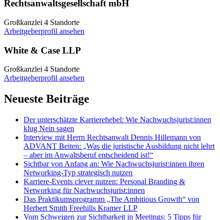
Rechtsanwaltsgesellschaft mbH
Großkanzlei
4 Standorte
Arbeitgeberprofil ansehen
White & Case LLP
Großkanzlei
4 Standorte
Arbeitgeberprofil ansehen
Neueste Beiträge
Der unterschätzte Karrierehebel: Wie Nachwuchsjurist:innen
klug Nein sagen
Interview mit Herrn Rechtsanwalt Dennis Hillemann von
ADVANT Beiten: „Was die juristische Ausbildung nicht lehrt
– aber im Anwaltsberuf entscheidend ist!“
Sichtbar von Anfang an: Wie Nachwuchsjurist:innen ihren
Networking-Typ strategisch nutzen
Karriere-Events clever nutzen: Personal Branding &
Networking für Nachwuchsjurist:innen
Das Praktikumsprogramm „The Ambitious Growth“ von
Herbert Smith Freehills Kramer LLP
Vom Schweigen zur Sichtbarkeit in Meetings: 5 Tipps für