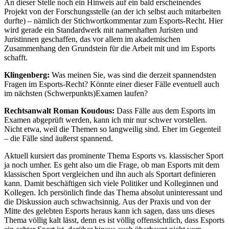
An dieser Stelle noch ein Hinweis auf ein bald erscheinendes
Projekt von der Forschungsstelle (an der ich selbst auch mitarbeiten
durfte) – nämlich der Stichwortkommentar zum Esports-Recht. Hier
wird gerade ein Standardwerk mit namenhaften Juristen und
Juristinnen geschaffen, das vor allem im akademischen
Zusammenhang den Grundstein für die Arbeit mit und im Esports
schafft.
Klingenberg:
Was meinen Sie, was sind die derzeit spannendsten
Fragen im Esports-Recht? Könnte einer dieser Fälle eventuell auch
im nächsten (Schwerpunkts)Examen laufen?
Rechtsanwalt Roman Koudous:
Dass Fälle aus dem Esports im
Examen abgeprüft werden, kann ich mir nur schwer vorstellen.
Nicht etwa, weil die Themen so langweilig sind. Eher im Gegenteil
– die Fälle sind äußerst spannend.
Aktuell kursiert das prominente Thema Esports vs. klassischer Sport
ja noch umher. Es geht also um die Frage, ob man Esports mit dem
klassischen Sport vergleichen und ihn auch als Sportart definieren
kann. Damit beschäftigen sich viele Politiker und Kolleginnen und
Kollegen. Ich persönlich finde das Thema absolut uninteressant und
die Diskussion auch schwachsinnig. Aus der Praxis und von der
Mitte des gelebten Esports heraus kann ich sagen, dass uns dieses
Thema völlig kalt lässt, denn es ist völlig offensichtlich, dass Esports