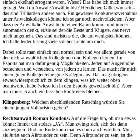
einfach ekelhaft arrogant waren. Wieso? Das habe ich mich immer
gefragt. Weil du Anwalt/Anwältin bist? Herzlichen Glückwunsch –
das sind Trilliarden andere auch. Ein gewisses Konkurrenzverhältnis
unter Anwaltskollegen könnte ich sogar noch nachvollziehen. Aber
dass der Anwalt/die Anwältin in einen Raum kommt und immer
automatisch denkt, er/sie sei der/die Beste und Klügste, das nervt
mich ungemein. Das sind meistens die, die am wenigsten können.
Ich hatte leider bislang viele solcher Leute um mich.
Dabei sollte man einfach mal normal sein und vor allem gerade von
den nicht-anwaltlichen Kolleginnen und Kollegen lernen. Im
Esports hat man dafür genug Möglichkeiten. Jeden auf Augenhöhe
betrachten und versuchen, von jedem zu lernen. Das macht für mich
einen guten Kollegen/eine gute Kollegin aus. Das mag übrigens
etwas widersprüchlich zu dem klingen, was ich weiter oben
beantwortet habe (wieso ich in den Esports gewechselt bin). Aber
man muss ja auch ein bisschen kontrovers bleiben.
Klingenberg:
Welchen abschließenden Ratschlag würden Sie
einem jungen Volljuristen geben?
Rechtsanwalt Roman Koudous:
Auf die Frage hin, ob man etwas
könne: Immer ein stolzes „JA“. Man zwingt sich, sich das dann
anzueignen. Und am Ende kann man es dann auch wirklich. Mut,
als Jurist auch Allrounder zu sein. Denn Allrounder zu sein, ist die