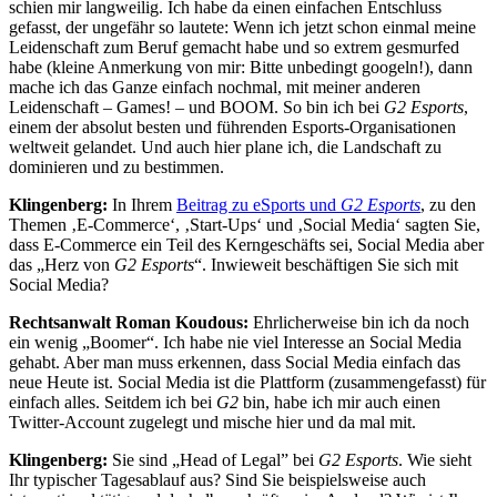
schien mir langweilig. Ich habe da einen einfachen Entschluss
gefasst, der ungefähr so lautete: Wenn ich jetzt schon einmal meine
Leidenschaft zum Beruf gemacht habe und so extrem gesmurfed
habe (kleine Anmerkung von mir: Bitte unbedingt googeln!), dann
mache ich das Ganze einfach nochmal, mit meiner anderen
Leidenschaft – Games! – und BOOM. So bin ich bei
G2 Esports
,
einem der absolut besten und führenden Esports-Organisationen
weltweit gelandet. Und auch hier plane ich, die Landschaft zu
dominieren und zu bestimmen.
Klingenberg:
In Ihrem
Beitrag zu eSports und
G2 Esports
, zu den
Themen ‚E-Commerce‘, ‚Start-Ups‘ und ‚Social Media‘ sagten Sie,
dass E-Commerce ein Teil des Kerngeschäfts sei, Social Media aber
das „Herz von
G2 Esports
“. Inwieweit beschäftigen Sie sich mit
Social Media?
Rechtsanwalt Roman Koudous:
Ehrlicherweise bin ich da noch
ein wenig „Boomer“. Ich habe nie viel Interesse an Social Media
gehabt. Aber man muss erkennen, dass Social Media einfach das
neue Heute ist. Social Media ist die Plattform (zusammengefasst) für
einfach alles. Seitdem ich bei
G2
bin, habe ich mir auch einen
Twitter-Account zugelegt und mische hier und da mal mit.
Klingenberg:
Sie sind „Head of Legal” bei
G2 Esports
. Wie sieht
Ihr typischer Tagesablauf aus? Sind Sie beispielsweise auch