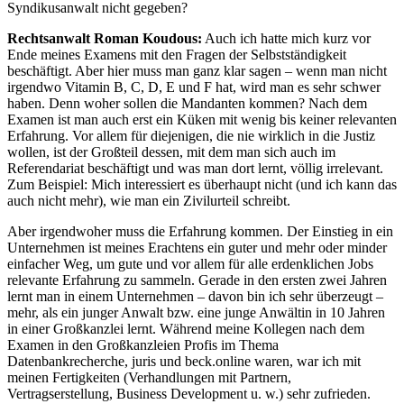
Syndikusanwalt nicht gegeben?
Rechtsanwalt Roman Koudous:
Auch ich hatte mich kurz vor
Ende meines Examens mit den Fragen der Selbstständigkeit
beschäftigt. Aber hier muss man ganz klar sagen – wenn man nicht
irgendwo Vitamin B, C, D, E und F hat, wird man es sehr schwer
haben. Denn woher sollen die Mandanten kommen? Nach dem
Examen ist man auch erst ein Küken mit wenig bis keiner relevanten
Erfahrung. Vor allem für diejenigen, die nie wirklich in die Justiz
wollen, ist der Großteil dessen, mit dem man sich auch im
Referendariat beschäftigt und was man dort lernt, völlig irrelevant.
Zum Beispiel: Mich interessiert es überhaupt nicht (und ich kann das
auch nicht mehr), wie man ein Zivilurteil schreibt.
Aber irgendwoher muss die Erfahrung kommen. Der Einstieg in ein
Unternehmen ist meines Erachtens ein guter und mehr oder minder
einfacher Weg, um gute und vor allem für alle erdenklichen Jobs
relevante Erfahrung zu sammeln. Gerade in den ersten zwei Jahren
lernt man in einem Unternehmen – davon bin ich sehr überzeugt –
mehr, als ein junger Anwalt bzw. eine junge Anwältin in 10 Jahren
in einer Großkanzlei lernt. Während meine Kollegen nach dem
Examen in den Großkanzleien Profis im Thema
Datenbankrecherche, juris und beck.online waren, war ich mit
meinen Fertigkeiten (Verhandlungen mit Partnern,
Vertragserstellung, Business Development u. w.) sehr zufrieden.