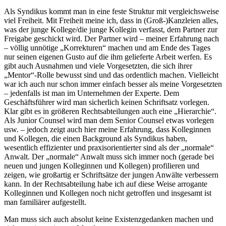
Als Syndikus kommt man in eine feste Struktur mit vergleichsweise
viel Freiheit. Mit Freiheit meine ich, dass in (Groß-)Kanzleien alles,
was der junge Kollege/die junge Kollegin verfasst, dem Partner zur
Freigabe geschickt wird. Der Partner wird – meiner Erfahrung nach
– völlig unnötige „Korrekturen“ machen und am Ende des Tages
nur seinen eigenen Gusto auf die ihm gelieferte Arbeit werfen. Es
gibt auch Ausnahmen und viele Vorgesetzten, die sich ihrer
„Mentor“-Rolle bewusst sind und das ordentlich machen. Vielleicht
war ich auch nur schon immer einfach besser als meine Vorgesetzten
– jedenfalls ist man im Unternehmen der Experte. Dem
Geschäftsführer wird man sicherlich keinen Schriftsatz vorlegen.
Klar gibt es in größeren Rechtsabteilungen auch eine „Hierarchie“.
Als Junior Counsel wird man dem Senior Counsel etwas vorlegen
usw. – jedoch zeigt auch hier meine Erfahrung, dass Kolleginnen
und Kollegen, die einen Background als Syndikus haben,
wesentlich effizienter und praxisorientierter sind als der „normale“
Anwalt. Der „normale“ Anwalt muss sich immer noch (gerade bei
neuen und jungen Kolleginnen und Kollegen) profilieren und
zeigen, wie großartig er Schriftsätze der jungen Anwälte verbessern
kann. In der Rechtsabteilung habe ich auf diese Weise arrogante
Kolleginnen und Kollegen noch nicht getroffen und insgesamt ist
man familiärer aufgestellt.
Man muss sich auch absolut keine Existenzgedanken machen und