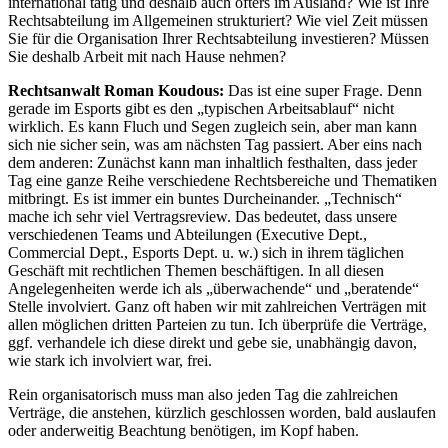
international tätig und deshalb auch öfters im Ausland? Wie ist Ihre
Rechtsabteilung im Allgemeinen strukturiert? Wie viel Zeit müssen
Sie für die Organisation Ihrer Rechtsabteilung investieren? Müssen
Sie deshalb Arbeit mit nach Hause nehmen?
Rechtsanwalt Roman Koudous:
Das ist eine super Frage. Denn
gerade im Esports gibt es den „typischen Arbeitsablauf“ nicht
wirklich. Es kann Fluch und Segen zugleich sein, aber man kann
sich nie sicher sein, was am nächsten Tag passiert. Aber eins nach
dem anderen: Zunächst kann man inhaltlich festhalten, dass jeder
Tag eine ganze Reihe verschiedene Rechtsbereiche und Thematiken
mitbringt. Es ist immer ein buntes Durcheinander. „Technisch“
mache ich sehr viel Vertragsreview. Das bedeutet, dass unsere
verschiedenen Teams und Abteilungen (Executive Dept.,
Commercial Dept., Esports Dept. u. w.) sich in ihrem täglichen
Geschäft mit rechtlichen Themen beschäftigen. In all diesen
Angelegenheiten werde ich als „überwachende“ und „beratende“
Stelle involviert. Ganz oft haben wir mit zahlreichen Verträgen mit
allen möglichen dritten Parteien zu tun. Ich überprüfe die Verträge,
ggf. verhandele ich diese direkt und gebe sie, unabhängig davon,
wie stark ich involviert war, frei.
Rein organisatorisch muss man also jeden Tag die zahlreichen
Verträge, die anstehen, kürzlich geschlossen worden, bald auslaufen
oder anderweitig Beachtung benötigen, im Kopf haben.