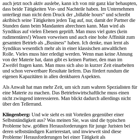
auch jetzt noch aktiv auslebe, kann ich von mir ganz klar behaupten,
dass beide Tätigkeiten Vor- und Nachteile haben. Im Unternehmen
unterliegt man nicht dem Druck der „billable hours“ und schreibt
akribisch seine Tätigkeiten jeden Tag auf, nur, damit der Partner die
Stunden dann beim Mandanten abrechnen kann. Man wird als
Syndikus auf vielen Ebenen geprüft. Man muss viel gutes (kein
rudimentäres!) Wissen vorweisen und auch eine hohe Affinität zum
gesamten Betrieb als „Business“ haben. Ich denke, man lernt als
Syndikus wesentlich mehr als in einer klassischen anwaltlichen
Rolle. Vieles muss hier erledigt werden. Wenn man keine Ahnung
von der Materie hat, dann gibt es keinen Partner, den man im
Zweifel fragen kann. Man muss sich also in kurzer Zeit einarbeiten
und schon verwertbare Resultate liefern. Das fördert rundum die
eigenen Kapazitäten in allen denkbaren Aspekten.
Als Anwalt hat man mehr Zeit, um sich zum wahren Spezialisten für
eine Materie zu machen. Das Betriebswirtschaftliche muss einen
nicht zwingend interessieren. Man blickt dadurch allerdings nicht
über den Tellerrand.
Klingenberg:
Und wie sieht es mit Vorteilen gegenüber einer
Selbstständigkeit aus? Was meinen Sie, was sind die typischen
Probleme bzw. größten Herausforderungen für junge Juristen bei
deren selbstständigen Karrierestart, und inwieweit sind diese
Probleme/ Herausforderungen bei einer Tätigkeit als