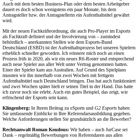
Auch mit dem besten Business-Plan oder dem besten Arbeitgeber
dauert es doch schon wenigstens ein paar Monate, bis dem
Antragsteller bzw. der Antragstellerin ein Aufenthaltstitel gewährt
wird.
Mit der neuen Fachkräfteordnung, die auch Pro-Player im Esports
als Fachkraft definiert und der Involvierung von – zumindest
behördlich – anerkannten Stellen wie dem Esports-Bund
Deutschland (ESBD) ist der Aufenthaltsprozess bei unseren Spielern
erheblich schneller geworden. Ich erinnere mich noch an einen
Prozess früh in 2020, als wir ein neues R6-Roster und entsprechend
auch neue Spieler aus aller Welt unter Vertrag genommen hatten.
Einer der Spieler kam aus Australien. Auf Grund des Spielplans
mussten wir ihn innerhalb von zwei Wochen mit fertigem
Aufenthaltstitel nach Deutschland bringen. Das hat auch funktioniert
und zwei Wochen später hielt er seinen Titel in der Hand. Das hatte
ich zuvor noch nie erlebt. Auch ein gutes Beispiel, das zeigt, wie
erfrischend der Esports sein kann.
Klingenberg:
In Ihrem Beitrag zu eSports und
G2 Esports
haben
Sie umfassende Einblicke in Ihre Referendarsausbildung gegeben.
Welche Anforderungen stellen Sie grundsätzlich an die Bewerber?
Rechtsanwalt Roman Koudous:
Wir haben – auch JurCase sei
Dank – regelmäßig Bewerbungen von Referendaren aus allen