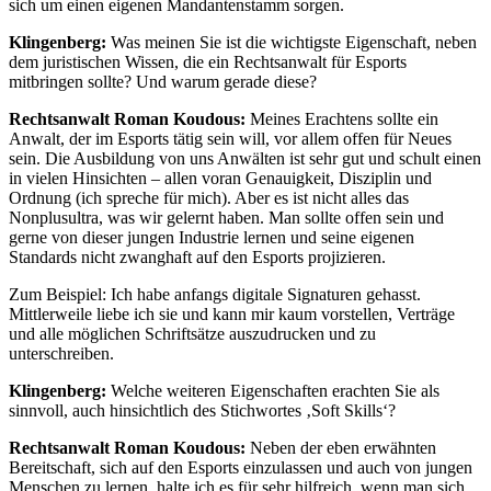
sich um einen eigenen Mandantenstamm sorgen.
Klingenberg:
Was meinen Sie ist die wichtigste Eigenschaft, neben
dem juristischen Wissen, die ein Rechtsanwalt für Esports
mitbringen sollte? Und warum gerade diese?
Rechtsanwalt Roman Koudous:
Meines Erachtens sollte ein
Anwalt, der im Esports tätig sein will, vor allem offen für Neues
sein. Die Ausbildung von uns Anwälten ist sehr gut und schult einen
in vielen Hinsichten – allen voran Genauigkeit, Disziplin und
Ordnung (ich spreche für mich). Aber es ist nicht alles das
Nonplusultra, was wir gelernt haben. Man sollte offen sein und
gerne von dieser jungen Industrie lernen und seine eigenen
Standards nicht zwanghaft auf den Esports projizieren.
Zum Beispiel: Ich habe anfangs digitale Signaturen gehasst.
Mittlerweile liebe ich sie und kann mir kaum vorstellen, Verträge
und alle möglichen Schriftsätze auszudrucken und zu
unterschreiben.
Klingenberg:
Welche weiteren Eigenschaften erachten Sie als
sinnvoll, auch hinsichtlich des Stichwortes ‚Soft Skills‘?
Rechtsanwalt Roman Koudous:
Neben der eben erwähnten
Bereitschaft, sich auf den Esports einzulassen und auch von jungen
Menschen zu lernen, halte ich es für sehr hilfreich, wenn man sich