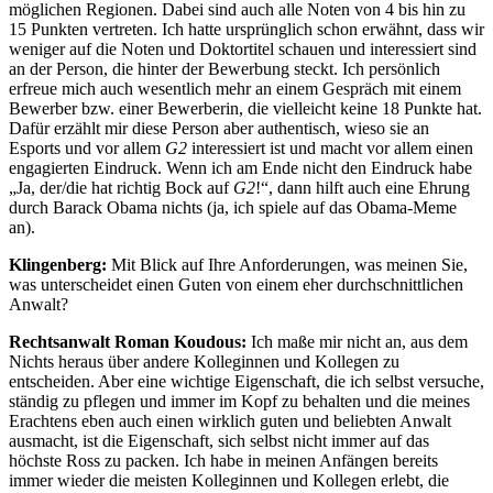
möglichen Regionen. Dabei sind auch alle Noten von 4 bis hin zu
15 Punkten vertreten. Ich hatte ursprünglich schon erwähnt, dass wir
weniger auf die Noten und Doktortitel schauen und interessiert sind
an der Person, die hinter der Bewerbung steckt. Ich persönlich
erfreue mich auch wesentlich mehr an einem Gespräch mit einem
Bewerber bzw. einer Bewerberin, die vielleicht keine 18 Punkte hat.
Dafür erzählt mir diese Person aber authentisch, wieso sie an
Esports und vor allem
G2
interessiert ist und macht vor allem einen
engagierten Eindruck. Wenn ich am Ende nicht den Eindruck habe
„Ja, der/die hat richtig Bock auf
G2
!“, dann hilft auch eine Ehrung
durch Barack Obama nichts (ja, ich spiele auf das Obama-Meme
an).
Klingenberg:
Mit Blick auf Ihre Anforderungen, was meinen Sie,
was unterscheidet einen Guten von einem eher durchschnittlichen
Anwalt?
Rechtsanwalt Roman Koudous:
Ich maße mir nicht an, aus dem
Nichts heraus über andere Kolleginnen und Kollegen zu
entscheiden. Aber eine wichtige Eigenschaft, die ich selbst versuche,
ständig zu pflegen und immer im Kopf zu behalten und die meines
Erachtens eben auch einen wirklich guten und beliebten Anwalt
ausmacht, ist die Eigenschaft, sich selbst nicht immer auf das
höchste Ross zu packen. Ich habe in meinen Anfängen bereits
immer wieder die meisten Kolleginnen und Kollegen erlebt, die