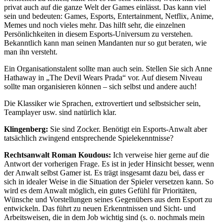
privat auch auf die ganze Welt der Games einlässt. Das kann viel
sein und bedeuten: Games, Esports, Entertainment, Netflix, Anime,
Memes und noch vieles mehr. Das hilft sehr, die einzelnen
Persönlichkeiten in diesem Esports-Universum zu verstehen.
Bekanntlich kann man seinen Mandanten nur so gut beraten, wie
man ihn versteht.
Ein Organisationstalent sollte man auch sein. Stellen Sie sich Anne
Hathaway in „The Devil Wears Prada“ vor. Auf diesem Niveau
sollte man organisieren können – sich selbst und andere auch!
Die Klassiker wie Sprachen, extrovertiert und selbstsicher sein,
Teamplayer usw. sind natürlich klar.
Klingenberg:
Sie sind Zocker. Benötigt ein Esports-Anwalt aber
tatsächlich zwingend entsprechende Spielekenntnisse?
Rechtsanwalt Roman Koudous:
Ich verweise hier gerne auf die
Antwort der vorherigen Frage. Es ist in jeder Hinsicht besser, wenn
der Anwalt selbst Gamer ist. Es trägt insgesamt dazu bei, dass er
sich in idealer Weise in die Situation der Spieler versetzen kann. So
wird es dem Anwalt möglich, ein gutes Gefühl für Prioritäten,
Wünsche und Vorstellungen seines Gegenübers aus dem Esport zu
entwickeln. Das führt zu neuen Erkenntnissen und Sicht- und
Arbeitsweisen, die in dem Job wichtig sind (s. o. nochmals mein