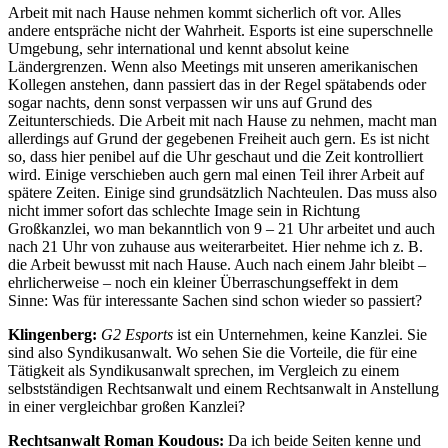
Arbeit mit nach Hause nehmen kommt sicherlich oft vor. Alles
andere entspräche nicht der Wahrheit. Esports ist eine superschnelle
Umgebung, sehr international und kennt absolut keine
Ländergrenzen. Wenn also Meetings mit unseren amerikanischen
Kollegen anstehen, dann passiert das in der Regel spätabends oder
sogar nachts, denn sonst verpassen wir uns auf Grund des
Zeitunterschieds. Die Arbeit mit nach Hause zu nehmen, macht man
allerdings auf Grund der gegebenen Freiheit auch gern. Es ist nicht
so, dass hier penibel auf die Uhr geschaut und die Zeit kontrolliert
wird. Einige verschieben auch gern mal einen Teil ihrer Arbeit auf
spätere Zeiten. Einige sind grundsätzlich Nachteulen. Das muss also
nicht immer sofort das schlechte Image sein in Richtung
Großkanzlei, wo man bekanntlich von 9 – 21 Uhr arbeitet und auch
nach 21 Uhr von zuhause aus weiterarbeitet. Hier nehme ich z. B.
die Arbeit bewusst mit nach Hause. Auch nach einem Jahr bleibt –
ehrlicherweise – noch ein kleiner Überraschungseffekt in dem
Sinne: Was für interessante Sachen sind schon wieder so passiert?
Klingenberg:
G2 Esports
ist ein Unternehmen, keine Kanzlei. Sie
sind also Syndikusanwalt. Wo sehen Sie die Vorteile, die für eine
Tätigkeit als Syndikusanwalt sprechen, im Vergleich zu einem
selbstständigen Rechtsanwalt und einem Rechtsanwalt in Anstellung
in einer vergleichbar großen Kanzlei?
Rechtsanwalt Roman Koudous:
Da ich beide Seiten kenne und