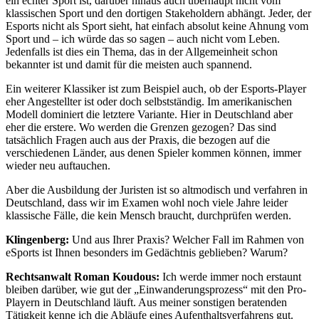
ein echter Sport ist, darüber hinaus auch überhaupt nicht vom
klassischen Sport und den dortigen Stakeholdern abhängt. Jeder, der
Esports nicht als Sport sieht, hat einfach absolut keine Ahnung vom
Sport und – ich würde das so sagen – auch nicht vom Leben.
Jedenfalls ist dies ein Thema, das in der Allgemeinheit schon
bekannter ist und damit für die meisten auch spannend.
Ein weiterer Klassiker ist zum Beispiel auch, ob der Esports-Player
eher Angestellter ist oder doch selbstständig. Im amerikanischen
Modell dominiert die letztere Variante. Hier in Deutschland aber
eher die erstere. Wo werden die Grenzen gezogen? Das sind
tatsächlich Fragen auch aus der Praxis, die bezogen auf die
verschiedenen Länder, aus denen Spieler kommen können, immer
wieder neu auftauchen.
Aber die Ausbildung der Juristen ist so altmodisch und verfahren in
Deutschland, dass wir im Examen wohl noch viele Jahre leider
klassische Fälle, die kein Mensch braucht, durchprüfen werden.
Klingenberg:
Und aus Ihrer Praxis? Welcher Fall im Rahmen von
eSports ist Ihnen besonders im Gedächtnis geblieben? Warum?
Rechtsanwalt Roman Koudous:
Ich werde immer noch erstaunt
bleiben darüber, wie gut der „Einwanderungsprozess“ mit den Pro-
Playern in Deutschland läuft. Aus meiner sonstigen beratenden
Tätigkeit kenne ich die Abläufe eines Aufenthaltsverfahrens gut.