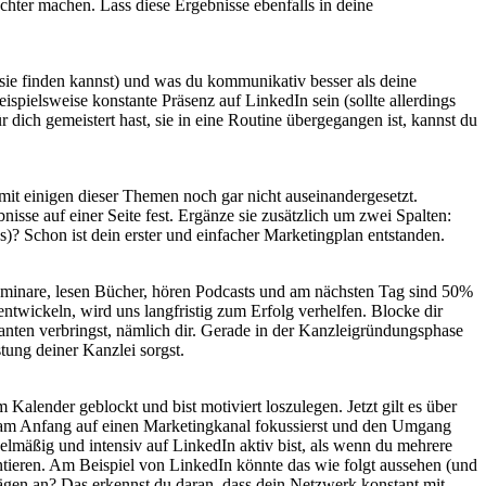
hter machen. Lass diese Ergebnisse ebenfalls in deine
ie finden kannst) und was du kommunikativ besser als deine
spielsweise konstante Präsenz auf LinkedIn sein (sollte allerdings
 dich gemeistert hast, sie in eine Routine übergegangen ist, kannst du
mit einigen dieser Themen noch gar nicht auseinandergesetzt.
isse auf einer Seite fest. Ergänze sie zusätzlich um zwei Spalten:
)? Schon ist dein erster und einfacher Marketingplan entstanden.
eminare, lesen Bücher, hören Podcasts und am nächsten Tag sind 50%
ntwickeln, wird uns langfristig zum Erfolg verhelfen. Blocke dir
nten verbringst, nämlich dir. Gerade in der Kanzleigründungsphase
tung deiner Kanzlei sorgst.
Kalender geblockt und bist motiviert loszulegen. Jetzt gilt es über
ch am Anfang auf einen Marketingkanal fokussierst und den Umgang
gelmäßig und intensiv auf LinkedIn aktiv bist, als wenn du mehrere
ntieren. Am Beispiel von LinkedIn könnte das wie folgt aussehen (und
ägen an? Das erkennst du daran, dass dein Netzwerk konstant mit