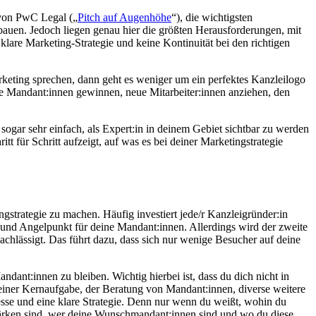
 von PwC Legal („
Pitch auf Augenhöhe
“), die wichtigsten
bauen. Jedoch liegen genau hier die größten Herausforderungen, mit
lare Marketing-Strategie und keine Kontinuität bei den richtigen
keting sprechen, dann geht es weniger um ein perfektes Kanzleilogo
e Mandant:innen gewinnen, neue Mitarbeiter:innen anziehen, den
sogar sehr einfach, als Expert:in in deinem Gebiet sichtbar zu werden
t für Schritt aufzeigt, auf was es bei deiner Marketingstrategie
gstrategie zu machen. Häufig investiert jede/r Kanzleigründer:in
h- und Angelpunkt für deine Mandant:innen. Allerdings wird der zweite
hlässigt. Das führt dazu, dass sich nur wenige Besucher auf deine
nt:innen zu bleiben. Wichtig hierbei ist, dass du dich nicht in
deiner Kernaufgabe, der Beratung von Mandant:innen, diverse weitere
esse und eine klare Strategie. Denn nur wenn du weißt, wohin du
Stärken sind, wer deine Wunschmandant:innen sind und wo du diese