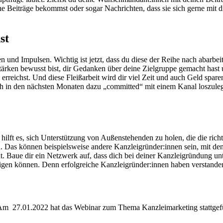
e Beiträge bekommst oder sogar Nachrichten, dass sie sich gerne mit d
st
een und Impulsen. Wichtig ist jetzt, dass du diese der Reihe nach abarbe
tärken bewusst bist, dir Gedanken über deine Zielgruppe gemacht hast
chst. Und diese Fleißarbeit wird dir viel Zeit und auch Geld sparen.
 in den nächsten Monaten dazu „committed“ mit einem Kanal loszulegen
ft es, sich Unterstützung von Außenstehenden zu holen, die die richti
u. Das können beispielsweise andere Kanzleigründer:innen sein, mit de
. Baue dir ein Netzwerk auf, dass dich bei deiner Kanzleigründung unter
gen können. Denn erfolgreiche Kanzleigründer:innen haben verstanden
m 27.01.2022 hat das Webinar zum Thema Kanzleimarketing stattgefund