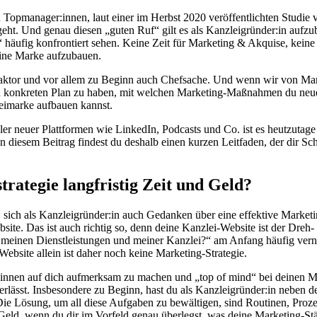
n Topmanager:innen, laut einer im Herbst 2020 veröffentlichten Studie
eht. Und genau diesen „guten Ruf“ gilt es als Kanzleigründer:in aufzu
äufig konfrontiert sehen. Keine Zeit für Marketing & Akquise, keine k
ine Marke aufzubauen.
sfaktor und vor allem zu Beginn auch Chefsache. Und wenn wir von Mar
nen konkreten Plan zu haben, mit welchen Marketing-Maßnahmen du neu
eimarke aufbauen kannst.
er neuer Plattformen wie LinkedIn, Podcasts und Co. ist es heutzutage 
iesem Beitrag findest du deshalb einen kurzen Leitfaden, der dir Schrit
rategie langfristig Zeit und Geld?
, sich als Kanzleigründer:in auch Gedanken über eine effektive Marketin
ebsite. Das ist auch richtig so, denn deine Kanzlei-Website ist der Dre
 meinen Dienstleistungen und meiner Kanzlei?“ am Anfang häufig vernac
Website allein ist daher noch keine Marketing-Strategie.
nen auf dich aufmerksam zu machen und „top of mind“ bei deinen Manda
rlässt. Insbesondere zu Beginn, hast du als Kanzleigründer:in neben 
 Die Lösung, um all diese Aufgaben zu bewältigen, sind Routinen, Proz
d Geld, wenn du dir im Vorfeld genau überlegst, was deine Marketing-