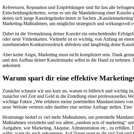
Referenzen, Reputation und Empfehlungen sind für fast alle befragte
Entscheidungskriterien, wenn es um die Mandatierung einer Kanzlei g
denen sich junge Kanzleigründer:innen in Sachen „Kanzleimarketing“ h
Marketing-Maßnahmen, um möglichst strategisch und wirkungsvoll e
Dabei ist die Vermarktung deiner Kanzlei ein entscheidender Erfolg
oder neue Visitenkarten. Vielmehr ist es wichtig, von Anfang an ei
zunehmenden Konkurrenzdruck abfedern und langfristig deine Kanzl
Aber keine Angst, Marketing muss nicht kompliziert sein. Dank genial
und den Aufbau deiner Kanzleimarke selbst in die Hand zu nehmen. In d
ankommt.
Warum spart dir eine effektive Marketingst
Zunächst schauen wir uns kurz an, warum es hilfreich und wichtig ist
zunächst viel Zeit und Geld in die Erstellung einer professionellen W
wichtige Faktor „Wie erfahren meine potentiellen Mandant:innen von
neue Website verirren oder darüber eine seriöse Anfrage stellen. Eine 
Heutzutage bedarf es viel mehr Maßnahmen, um potentielle Mandant:in
Maßnahmen verzettelst und vor allem „random acts of marketing“ unte
Aufgaben, wie Marketing, Akquise, Administration etc., zu erfüllen.
willst, wirst du auch ankommen. Auf Dauer spart es dir viel Zeit un