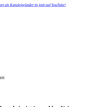
tart als Kanzleigründer:in jetzt auf YouTube!
mbH