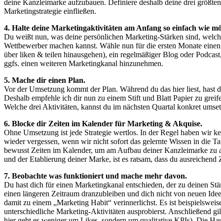
deine Kanzleimarke aufzubauen. Definiere deshalb deine drei größten
Marketingstrategie einfließen.
4. Halte deine Marketingaktivitäten am Anfang so einfach wie mö
Du weißt nun, was deine persönlichen Marketing-Stärken sind, welc
Wettbewerber machen kannst. Wähle nun für die ersten Monate einen ei
über liken & teilen hinausgehen), ein regelmäßiger Blog oder Podcast,
ggfs. einen weiteren Marketingkanal hinzunehmen.
5. Mache dir einen Plan.
Vor der Umsetzung kommt der Plan. Während du das hier liest, hast du
Deshalb empfehle ich dir nun zu einem Stift und Blatt Papier zu greif
Welche drei Aktivitäten, kannst du im nächsten Quartal konkret umset
6. Blocke dir Zeiten im Kalender für Marketing & Akquise.
Ohne Umsetzung ist jede Strategie wertlos. In der Regel haben wir
wieder vergessen, wenn wir nicht sofort das gelernte Wissen in die T
bewusst Zeiten im Kalender, um am Aufbau deiner Kanzleimarke zu ar
und der Etablierung deiner Marke, ist es ratsam, dass du ausreichend 
7. Beobachte was funktioniert und mache mehr davon.
Du hast dich für einen Marketingkanal entschieden, der zu deinen Stär
einen längeren Zeitraum dranzubleiben und dich nicht von neuen Idee
damit zu einem „Marketing Habit“ verinnerlichst. Es ist beispielswei
unterschiedliche Marketing-Aktivitäten ausprobierst. Anschließend g
hier geht es weniger um Likes, sondern um qualitative KPIs). Die Ha