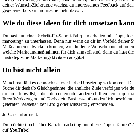
deiner Wunsch-Zielgruppe wächst, du interessantes Feedback auf dein
gegebenenfalls an und mache mehr davon.
Wie du diese Ideen für dich umsetzen kann
Du hast nun einen Schritt-für-Schritt-Fahrplan erhalten mit Tipps, Id
marketing“ zu unterlassen. Denn nur wenn du dir im Vorfeld deiner S
Maßnahmen entwickeln können, wie du deine Wunschmandant:innen errei
welche Marketingmaßnahmen für dich sinnvoll sind, denn du hast dich
unstrategische Marketingaktvitäten ausgibst.
Du bist nicht allein
Manchmal fällt es dennoch schwer in die Umsetzung zu kommen. Da hil
Suche dir deshalb Gleichgesinnte, die ähnliche Ziele verfolgen wie d
du noch hinwillst, haben den einen oder anderen hilfreichen Tipp parat
Ihren Werkzeugen und Tools dein Businessaufbau deutlich beschleuni
gelernten Wissens über Erfolg oder Misserfolg entscheiden.
JurCase informiert:
Du möchtest mehr über Kanzleimarketing und diese Tipps erfahren? A
auf
YouTube
!