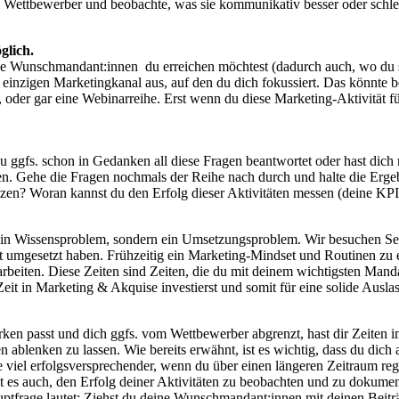
 Wettbewerber und beobachte, was sie kommunikativ besser oder schlec
glich.
he Wunschmandant:innen du erreichen möchtest (dadurch auch, wo du s
nzigen Marketingkanal aus, auf den du dich fokussiert. Das könnte bei
 oder gar eine Webinarreihe. Erst wenn du diese Marketing-Aktivität für
 ggfs. schon in Gedanken all diese Fragen beantwortet oder hast dich 
en. Gehe die Fragen nochmals der Reihe nach durch und halte die Ergebn
zen? Woran kannst du den Erfolg dieser Aktivitäten messen (deine KPIs
 kein Wissensproblem, sondern ein Umsetzungsproblem. Wir besuchen S
at umgesetzt haben. Frühzeitig ein Marketing-Mindset und Routinen zu e
beiten. Diese Zeiten sind Zeiten, die du mit deinem wichtigsten Manda
Zeit in Marketing & Akquise investierst und somit für eine solide Auslas
ken passt und dich ggfs. vom Wettbewerber abgrenzt, hast dir Zeiten im 
n ablenken zu lassen. Wie bereits erwähnt, ist es wichtig, dass du di
se viel erfolgsversprechender, wenn du über einen längeren Zeitraum re
ilt es auch, den Erfolg deiner Aktivitäten zu beobachten und zu dokume
uptfrage lautet: Ziehst du deine Wunschmandant:innen mit deinen Beitr