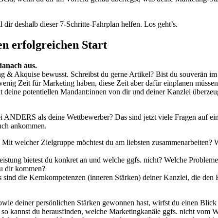
 dir deshalb dieser 7-Schritte-Fahrplan helfen. Los geht’s.
n erfolgreichen Start
danach aus.
g & Akquise bewusst. Schreibst du gerne Artikel? Bist du souverän im
enig Zeit für Marketing haben, diese Zeit aber dafür einplanen müssen
mit deine potentiellen Mandant:innen von dir und deiner Kanzlei überzeu
ANDERS als deine Wettbewerber? Das sind jetzt viele Fragen auf ein
 auch ankommen.
Mit welcher Zielgruppe möchtest du am liebsten zusammenarbeiten? We
istung bietest du konkret an und welche ggfs. nicht? Welche Probleme 
zu dir kommen?
ind die Kernkompetenzen (inneren Stärken) deiner Kanzlei, die den E
wie deiner persönlichen Stärken gewonnen hast, wirfst du einen Blic
nn so kannst du herausfinden, welche Marketingkanäle ggfs. nicht vom