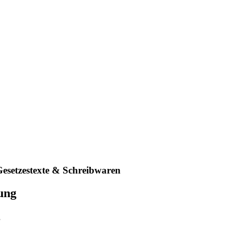
Gesetzestexte & Schreibwaren
fung
g