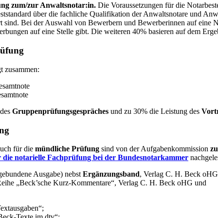
lung zum/zur Anwaltsnotar:in.
Die Voraussetzungen für die Notarbest
eststandard über die fachliche Qualifikation der Anwaltsnotare und An
iert sind. Bei der Auswahl von Bewerbern und Bewerberinnen auf eine No
rbungen auf eine Stelle gibt. Die weiteren 40% basieren auf dem Erge
rüfung
lgt zusammen:
Gesamtnote
esamtnote
 des
Gruppenprüfungsgespräches
und zu 30% die Leistung des
Vort
ung
auch für die
mündliche Prüfung
sind von der Aufgabenkommission
zu
 die notarielle Fachprüfung bei der Bundesnotarkammer
nachgeles
 gebundene Ausgabe) nebst
Ergänzungsband
, Verlag C. H. Beck oHG
 Reihe „Beck’sche Kurz-Kommentare“, Verlag C. H. Beck oHG und
Textausgaben“;
Beck-Texte im dtv“;