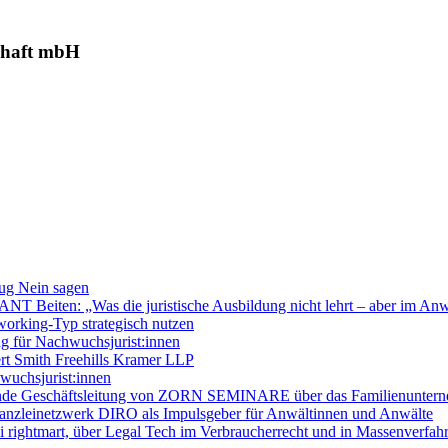
schaft mbH
lug Nein sagen
 Beiten: „Was die juristische Ausbildung nicht lehrt – aber im Anwa
working-Typ strategisch nutzen
g für Nachwuchsjurist:innen
t Smith Freehills Kramer LLP
wuchsjurist:innen
etende Geschäftsleitung von ZORN SEMINARE über das Familienunterne
Kanzleinetzwerk DIRO als Impulsgeber für Anwältinnen und Anwälte
 rightmart, über Legal Tech im Verbraucherrecht und in Massenverfah