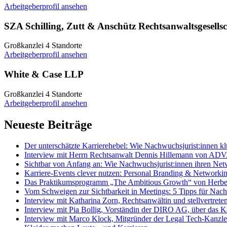
Arbeitgeberprofil ansehen
SZA Schilling, Zutt & Anschütz Rechtsanwaltsgesell
Großkanzlei
4 Standorte
Arbeitgeberprofil ansehen
White & Case LLP
Großkanzlei
4 Standorte
Arbeitgeberprofil ansehen
Neueste Beiträge
Der unterschätzte Karrierehebel: Wie Nachwuchsjurist:innen k
Interview mit Herrn Rechtsanwalt Dennis Hillemann von ADVANT
Sichtbar von Anfang an: Wie Nachwuchsjurist:innen ihren Net
Karriere-Events clever nutzen: Personal Branding & Networkin
Das Praktikumsprogramm „The Ambitious Growth“ von Herber
Vom Schweigen zur Sichtbarkeit in Meetings: 5 Tipps für Nach
Interview mit Katharina Zorn, Rechtsanwältin und stellvertr
Interview mit Pia Bollig, Vorständin der DIRO AG, über das 
Interview mit Marco Klock, Mitgründer der Legal Tech-Kanzlei