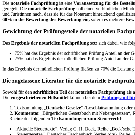
Die
notarielle Fachprüfung
ist eine
Voraussetzung für die Bestel
geregelt. Die
notarielle Fachprüfung
soll einen verbindlichen Mind
und Juristinnen nach, dass sie für das Notaramt hinreichend qualifiz
60% in die Bewertung der Bewerbung ein,
sofern es mehrere Bewe
Gewichtung der Prüfungssteile der notariellen Fachp
Das
Ergebnis der notariellen Fachprüfung
setz sich dabei, wie fo
75% hat das Ergebnis der schriftlichen Prüfung Anteil an der 
25% hat das Ergebnis der mündlichen Prüfung Anteil an der G
In das Ergebnis der mündlichen Prüfung fließen zu 70% die Leistung
Die zugelassene Literatur für die notarielle Fachprüf
Sowohl für den
schriftlichen Teil
der
notariellen Fachprüfung
als 
Die
vorgeschriebenen Hilfsmittel
können bei dem
Prüfungsamt für
Textsammlung „
Deutsche Gesetze
“ (Loseblattsammlung oder
Kommentar
„Bürgerlichen Gesetzbuch mit Nebengesetzen“,
eine
der folgenden
Textsammlungen zum Steuerrecht
:
„Aktuelle Steuertexte“, Verlag C. H. Beck, Reihe „Beck’sche 
„Steuergesetze“, Deutscher Taschenbuch-Verlag (dtv), Reihe „