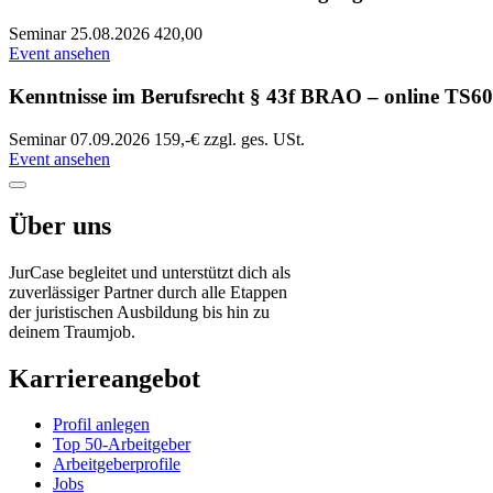
Seminar
25.08.2026
420,00
Event ansehen
Kenntnisse im Berufsrecht § 43f BRAO – online TS608
Seminar
07.09.2026
159,-€ zzgl. ges. USt.
Event ansehen
Über uns
JurCase begleitet und unterstützt dich als
zuverlässiger Partner durch alle Etappen
der juristischen Ausbildung bis hin zu
deinem Traumjob.
Karriereangebot
Profil anlegen
Top 50-Arbeitgeber
Arbeitgeberprofile
Jobs