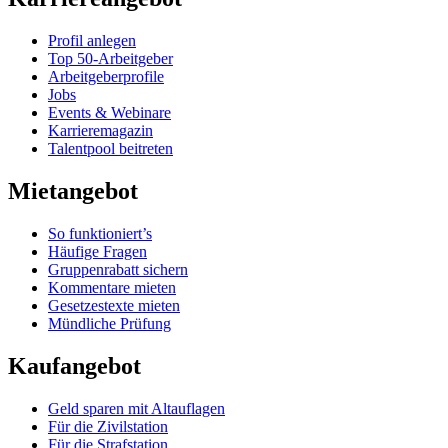
Profil anlegen
Top 50-Arbeitgeber
Arbeitgeberprofile
Jobs
Events & Webinare
Karrieremagazin
Talentpool beitreten
Mietangebot
So funktioniert’s
Häufige Fragen
Gruppenrabatt sichern
Kommentare mieten
Gesetzestexte mieten
Mündliche Prüfung
Kaufangebot
Geld sparen mit Altauflagen
Für die Zivilstation
Für die Strafstation