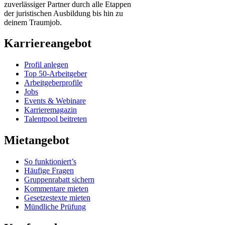
zuverlässiger Partner durch alle Etappen
der juristischen Ausbildung bis hin zu
deinem Traumjob.
Karriereangebot
Profil anlegen
Top 50-Arbeitgeber
Arbeitgeberprofile
Jobs
Events & Webinare
Karrieremagazin
Talentpool beitreten
Mietangebot
So funktioniert’s
Häufige Fragen
Gruppenrabatt sichern
Kommentare mieten
Gesetzestexte mieten
Mündliche Prüfung