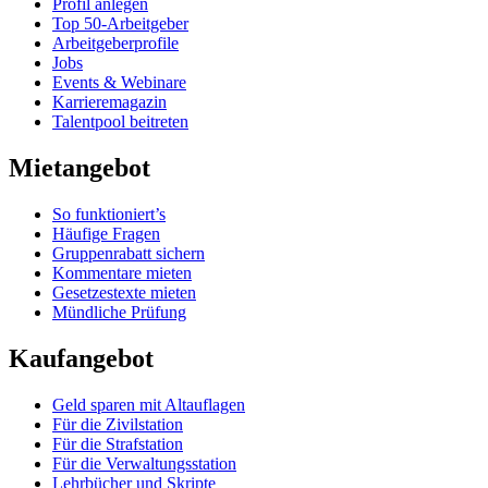
Profil anlegen
Top 50-Arbeitgeber
Arbeitgeberprofile
Jobs
Events & Webinare
Karrieremagazin
Talentpool beitreten
Mietangebot
So funktioniert’s
Häufige Fragen
Gruppenrabatt sichern
Kommentare mieten
Gesetzestexte mieten
Mündliche Prüfung
Kaufangebot
Geld sparen mit Altauflagen
Für die Zivilstation
Für die Strafstation
Für die Verwaltungsstation
Lehrbücher und Skripte