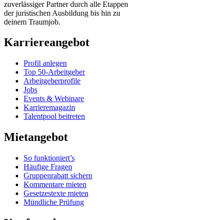
zuverlässiger Partner durch alle Etappen
der juristischen Ausbildung bis hin zu
deinem Traumjob.
Karriereangebot
Profil anlegen
Top 50-Arbeitgeber
Arbeitgeberprofile
Jobs
Events & Webinare
Karrieremagazin
Talentpool beitreten
Mietangebot
So funktioniert’s
Häufige Fragen
Gruppenrabatt sichern
Kommentare mieten
Gesetzestexte mieten
Mündliche Prüfung