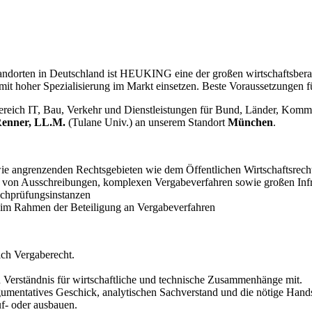
andorten in Deutschland ist HEUKING eine der großen wirtschaftsbera
mit hoher Spezialisierung im Markt einsetzen. Beste Voraussetzungen für
Bereich IT, Bau, Verkehr und Dienstleistungen für Bund, Länder, Kom
Renner, LL.M.
(Tulane Univ.) an unserem Standort
München
.
e angrenzenden Rechtsgebieten wie dem Öffentlichen Wirtschaftsrecht
 von Ausschreibungen, komplexen Vergabeverfahren sowie großen Infra
achprüfungsinstanzen
 im Rahmen der Beteiligung an Vergabeverfahren
ich Vergaberecht.
en Verständnis für wirtschaftliche und technische Zusammenhänge mit.
gumentatives Geschick, analytischen Sachverstand und die nötige Hands
f- oder ausbauen.