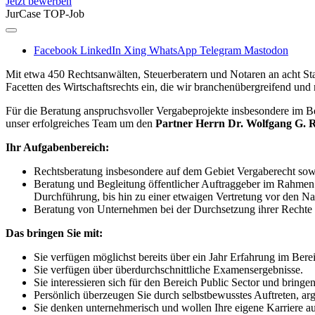
Jetzt bewerben
JurCase TOP-Job
Facebook
LinkedIn
Xing
WhatsApp
Telegram
Mastodon
Mit etwa 450 Rechtsanwälten, Steuerberatern und Notaren an acht St
Facetten des Wirtschaftsrechts ein, die wir branchenübergreifend und 
Für die Beratung anspruchsvoller Vergabeprojekte insbesondere im 
unser erfolgreiches Team um den
Partner Herrn Dr. Wolfgang G. 
Ihr Aufgabenbereich:
Rechtsberatung insbesondere auf dem Gebiet Vergaberecht sowi
Beratung und Begleitung öffentlicher Auftraggeber im Rahmen
Durchführung, bis hin zu einer etwaigen Vertretung vor den N
Beratung von Unternehmen bei der Durchsetzung ihrer Rechte
Das bringen Sie mit:
Sie verfügen möglichst bereits über ein Jahr Erfahrung im Bere
Sie verfügen über überdurchschnittliche Examensergebnisse.
Sie interessieren sich für den Bereich Public Sector und bring
Persönlich überzeugen Sie durch selbstbewusstes Auftreten, ar
Sie denken unternehmerisch und wollen Ihre eigene Karriere au