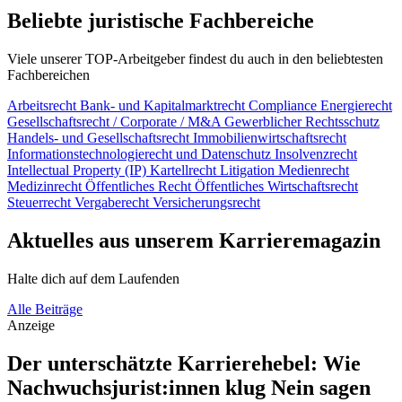
Beliebte juristische Fachbereiche
Viele unserer TOP-Arbeitgeber findest du auch in den beliebtesten
Fachbereichen
Arbeitsrecht
Bank- und Kapitalmarktrecht
Compliance
Energierecht
Gesellschaftsrecht / Corporate / M&A
Gewerblicher Rechtsschutz
Handels- und Gesellschaftsrecht
Immobilienwirtschaftsrecht
Informationstechnologierecht und Datenschutz
Insolvenzrecht
Intellectual Property (IP)
Kartellrecht
Litigation
Medienrecht
Medizinrecht
Öffentliches Recht
Öffentliches Wirtschaftsrecht
Steuerrecht
Vergaberecht
Versicherungsrecht
Aktuelles aus unserem Karrieremagazin
Halte dich auf dem Laufenden
Alle Beiträge
Anzeige
Der unterschätzte Karrierehebel: Wie
Nachwuchsjurist:innen klug Nein sagen