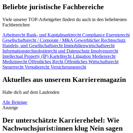
Beliebte juristische Fachbereiche
Viele unserer TOP-Arbeitgeber findest du auch in den beliebtesten
Fachbereichen
Arbeitsrecht
Bank- und Kapitalmarktrecht
Compliance
Energierecht
Gesellschaftsrecht / Corporate / M&A
Gewerblicher Rechtsschutz
Handels- und Gesellschaftsrecht
Immobilienwirtschaftsrecht
Informationstechnologierecht und Datenschutz
Insolvenzrecht
Intellectual Property (IP)
Kartellrecht
Litigation
Medienrecht
Medizinrecht
Öffentliches Recht
Öffentliches Wirtschaftsrecht
Steuerrecht
Vergaberecht
Versicherungsrecht
Aktuelles aus unserem Karrieremagazin
Halte dich auf dem Laufenden
Alle Beiträge
Anzeige
Der unterschätzte Karrierehebel: Wie
Nachwuchsjurist:innen klug Nein sagen