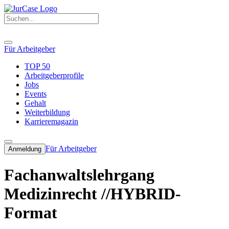
Für Arbeitgeber
TOP 50
Arbeitgeberprofile
Jobs
Events
Gehalt
Weiterbildung
Karrieremagazin
Für Arbeitgeber
Anmeldung
Fachanwaltslehrgang
Medizinrecht //HYBRID-
Format