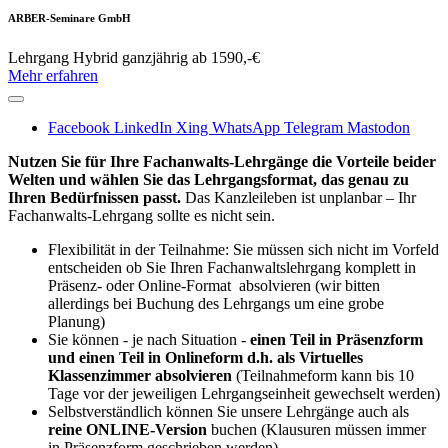
ARBER-Seminare GmbH
Lehrgang
Hybrid
ganzjährig
ab 1590,-€
Mehr erfahren
Facebook
LinkedIn
Xing
WhatsApp
Telegram
Mastodon
Nutzen Sie für Ihre Fachanwalts-Lehrgänge die Vorteile beider
Welten und wählen Sie das Lehrgangsformat, das genau zu
Ihren Bedürfnissen passt.
Das Kanzleileben ist unplanbar – Ihr
Fachanwalts-Lehrgang sollte es nicht sein.
Flexibilität in der Teilnahme: Sie müssen sich nicht im Vorfeld
entscheiden ob Sie Ihren Fachanwaltslehrgang komplett in
Präsenz- oder Online-Format absolvieren (wir bitten
allerdings bei Buchung des Lehrgangs um eine grobe
Planung)
Sie können - je nach Situation -
einen Teil in Präsenzform
und einen Teil in Onlineform d.h. als Virtuelles
Klassenzimmer absolvieren
(Teilnahmeform kann bis 10
Tage vor der jeweiligen Lehrgangseinheit gewechselt werden)
Selbstverständlich können Sie unsere Lehrgänge auch als
reine ONLINE-Version
buchen (Klausuren müssen immer
in Präsenzform geschrieben werden).