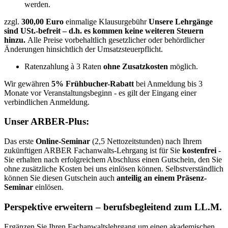
werden.
zzgl.
300,00 Euro
einmalige Klausurgebühr
Unsere Lehrgänge
sind USt.-befreit – d.h. es kommen keine weiteren Steuern
hinzu.
Alle Preise vorbehaltlich gesetzlicher oder behördlicher
Änderungen hinsichtlich der Umsatzsteuerpflicht.
Ratenzahlung à 3 Raten
ohne Zusatzkosten
möglich.
Wir gewähren
5% Frühbucher-Rabatt
bei Anmeldung bis 3
Monate vor Veranstaltungsbeginn - es gilt der Eingang einer
verbindlichen Anmeldung.
Unser ARBER-Plus:
Das erste
Online-Seminar
(2,5 Nettozeitstunden) nach Ihrem
zukünftigen ARBER Fachanwalts-Lehrgang ist für Sie
kostenfrei
-
Sie erhalten nach erfolgreichem Abschluss einen Gutschein, den Sie
ohne zusätzliche Kosten bei uns einlösen können. Selbstverständlich
können Sie diesen Gutschein auch
anteilig an einem Präsenz-
Seminar
einlösen.
Perspektive erweitern – berufsbegleitend zum LL.M.
Ergänzen Sie Ihren Fachanwaltslehrgang um einen akademischen