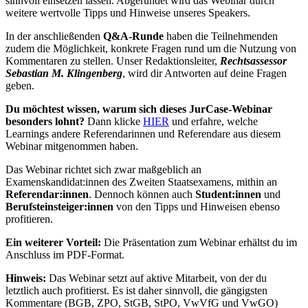
sinnvoll einsetzen lassen. Abgerundet wird das Webinar durch
weitere wertvolle Tipps und Hinweise unseres Speakers.
In der anschließenden
Q&A-Runde
haben die Teilnehmenden
zudem die Möglichkeit, konkrete Fragen rund um die Nutzung von
Kommentaren zu stellen. Unser Redaktionsleiter,
Rechtsassessor
Sebastian M. Klingenberg
, wird dir Antworten auf deine Fragen
geben.
Du möchtest wissen, warum sich dieses JurCase-Webinar
besonders lohnt?
Dann klicke
HIER
und erfahre, welche
Learnings andere Referendarinnen und Referendare aus diesem
Webinar mitgenommen haben.
Das Webinar richtet sich zwar maßgeblich an
Examenskandidat:innen des Zweiten Staatsexamens, mithin an
Referendar:innen
. Dennoch können auch
Student:innen
und
Berufsteinsteiger:innen
von den Tipps und Hinweisen ebenso
profitieren.
Ein weiterer Vorteil:
Die Präsentation zum Webinar erhältst du im
Anschluss im PDF-Format.
Hinweis:
Das Webinar setzt auf aktive Mitarbeit, von der du
letztlich auch profitierst. Es ist daher sinnvoll, die gängigsten
Kommentare (BGB, ZPO, StGB, StPO, VwVfG und VwGO)