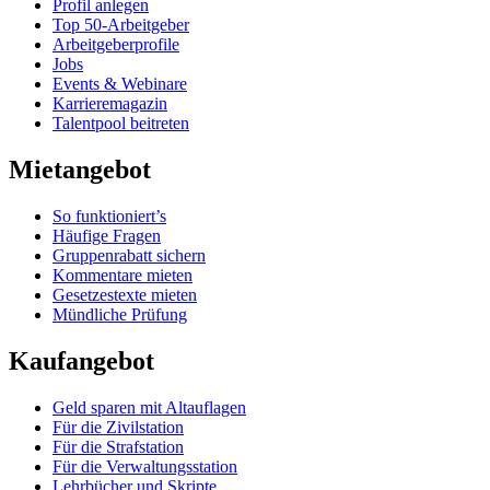
Profil anlegen
Top 50-Arbeitgeber
Arbeitgeberprofile
Jobs
Events & Webinare
Karrieremagazin
Talentpool beitreten
Mietangebot
So funktioniert’s
Häufige Fragen
Gruppenrabatt sichern
Kommentare mieten
Gesetzestexte mieten
Mündliche Prüfung
Kaufangebot
Geld sparen mit Altauflagen
Für die Zivilstation
Für die Strafstation
Für die Verwaltungsstation
Lehrbücher und Skripte