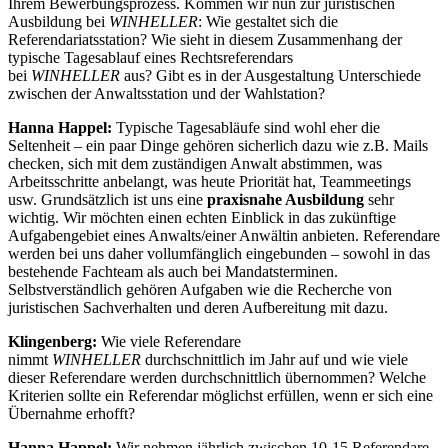
Ihrem Bewerbungsprozess. Kommen wir nun zur juristischen
Ausbildung bei
WINHELLER
: Wie gestaltet sich die
Referendariatsstation? Wie sieht in diesem Zusammenhang der
typische Tagesablauf eines Rechtsreferendars
bei
WINHELLER
aus? Gibt es in der Ausgestaltung Unterschiede
zwischen der Anwaltsstation und der Wahlstation?
Hanna Happel:
Typische Tagesabläufe sind wohl eher die
Seltenheit – ein paar Dinge gehören sicherlich dazu wie z.B. Mails
checken, sich mit dem zuständigen Anwalt abstimmen, was
Arbeitsschritte anbelangt, was heute Priorität hat, Teammeetings
usw. Grundsätzlich ist uns eine
praxisnahe Ausbildung
sehr
wichtig. Wir möchten einen echten Einblick in das zukünftige
Aufgabengebiet eines Anwalts/einer Anwältin anbieten. Referendare
werden bei uns daher vollumfänglich eingebunden – sowohl in das
bestehende Fachteam als auch bei Mandatsterminen.
Selbstverständlich gehören Aufgaben wie die Recherche von
juristischen Sachverhalten und deren Aufbereitung mit dazu.
Klingenberg:
Wie viele Referendare
nimmt
WINHELLER
durchschnittlich im Jahr auf und wie viele
dieser Referendare werden durchschnittlich übernommen? Welche
Kriterien sollte ein Referendar möglichst erfüllen, wenn er sich eine
Übernahme erhofft?
Hanna Happel:
Wir nehmen jährlich zwischen 10-15 Referendare