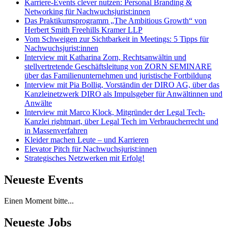
Karriere-Events clever nutzen: Personal Branding &
Networking für Nachwuchsjurist:innen
Das Praktikumsprogramm „The Ambitious Growth“ von
Herbert Smith Freehills Kramer LLP
Vom Schweigen zur Sichtbarkeit in Meetings: 5 Tipps für
Nachwuchsjurist:innen
Interview mit Katharina Zorn, Rechtsanwältin und
stellvertretende Geschäftsleitung von ZORN SEMINARE
über das Familienunternehmen und juristische Fortbildung
Interview mit Pia Bollig, Vorständin der DIRO AG, über das
Kanzleinetzwerk DIRO als Impulsgeber für Anwältinnen und
Anwälte
Interview mit Marco Klock, Mitgründer der Legal Tech-
Kanzlei rightmart, über Legal Tech im Verbraucherrecht und
in Massenverfahren
Kleider machen Leute – und Karrieren
Elevator Pitch für Nachwuchsjurist:innen
Strategisches Netzwerken mit Erfolg!
Neueste Events
Einen Moment bitte...
Neueste Jobs