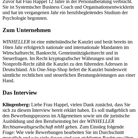
Zuvor hat Frau Happel 12 Jahre in der Personalberatung verbracht.
Sie ist Systemischer Business Coach und Organisationsentwicklerin
und hat im vergangenen Jahr ein berufsbegleitendes Studium der
Psychologie begonnen.
Zum Unternehmen
WINHELLER
ist eine mittelständische Kanzlei und berät bereits im
16ten Jahr erfolgreich nationale und internationale Mandanten im
Wirtschaftsrecht, Bankrecht, Gemeinnützigkeitsrecht und in
Steuerfragen. Im Recht kryptografischer Währungen und im
Nonprofit-Recht zählt die Kanzlei zu den führenden Adressen in
Deutschland. Als One-Stop-Shop liefert die Kanzlei bundesweit
sämtliche rechtlichen und steuerlichen Beratungsleistungen aus einer
Hand.
Das Interview
Klingenberg:
Liebe Frau Happel, vielen Dank zunächst, dass Sie
sich zu diesem Interview bereit erklärt haben. Es soll maßgeblich um
den Bewerbungsprozess im Allgemeinen sowie um die juristische
Ausbildung und den Berufseinstieg bei der
WINHELLER
Rechtsanwaltsgesellschaft mbH
gehen. Zum Einstieg folgende
Frage: Wie viele Bewerbungen bearbeiten Sie im Durchschnitt
monatlich und wie viele davon sind von etablierten Rechtsanwälten,