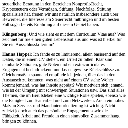
steuerliche Beratung in den Bereichen Nonprofit-Recht,
Kryptosteuern oder Vermögen, Stiftung, Nachfolge, Stiftung
spezialisiert hat, freuen wir uns natürlich insbesondere auch über
Bewerber, die Interesse am Steuerrecht mitbringen und im besten
Fall sogar bereits Erfahrung auf diesem Gebiet haben.
Klingenberg:
Und wie sieht es mit dem Curriculum Vitae aus? Was
zeichnet für Sie einen guten Lebenslauf aus und was ist hierbei für
Sie ein Ausschlusskriterium?
Hanna Happel:
Ich fände es zu limitierend, allein basierend auf den
Daten, die in einem CV stehen, ein Urteil zu fällen. Klar sind
namhafte Stationen, gute Noten und ein extracurriculares
Engagement beeindruckend und lassen gewisse Rückschlüsse zu.
Gleichermaßen spannend empfinde ich jedoch, über das in den
Austausch zu kommen, was nicht auf einem CV steht: Woher
kommt jemand, was hat ihn/sie geprägt? Wie motiviert sich jemand,
wie ist der Umgang mit schwierigen Situationen usw. Das sind alles
Themen, die im Berufsleben eine wichtige Rolle spielen, ebenso wie
die Fähigkeit zur Teamarbeit und zum Netzwerken. Auch ein hohes
Maß an Service- und Mandantenorientierung ist wichtig. Nicht
zuletzt jedoch auch das persönliche Engagement sowie die
Fähigkeit, Arbeit und Freude in einen sinnvollen Zusammenhang
bringen zu können.