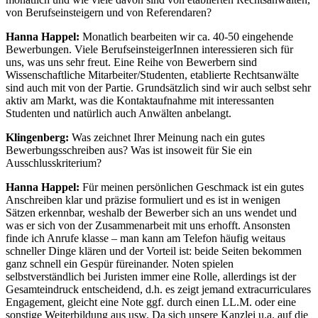
von Berufseinsteigern und von Referendaren?
Hanna Happel:
Monatlich bearbeiten wir ca. 40-50 eingehende
Bewerbungen. Viele BerufseinsteigerInnen interessieren sich für
uns, was uns sehr freut. Eine Reihe von Bewerbern sind
Wissenschaftliche Mitarbeiter/Studenten, etablierte Rechtsanwälte
sind auch mit von der Partie. Grundsätzlich sind wir auch selbst sehr
aktiv am Markt, was die Kontaktaufnahme mit interessanten
Studenten und natürlich auch Anwälten anbelangt.
Klingenberg:
Was zeichnet Ihrer Meinung nach ein gutes
Bewerbungsschreiben aus? Was ist insoweit für Sie ein
Ausschlusskriterium?
Hanna Happel:
Für meinen persönlichen Geschmack ist ein gutes
Anschreiben klar und präzise formuliert und es ist in wenigen
Sätzen erkennbar, weshalb der Bewerber sich an uns wendet und
was er sich von der Zusammenarbeit mit uns erhofft. Ansonsten
finde ich Anrufe klasse – man kann am Telefon häufig weitaus
schneller Dinge klären und der Vorteil ist: beide Seiten bekommen
ganz schnell ein Gespür füreinander. Noten spielen
selbstverständlich bei Juristen immer eine Rolle, allerdings ist der
Gesamteindruck entscheidend, d.h. es zeigt jemand extracurriculares
Engagement, gleicht eine Note ggf. durch einen LL.M. oder eine
sonstige Weiterbildung aus usw. Da sich unsere Kanzlei u.a. auf die