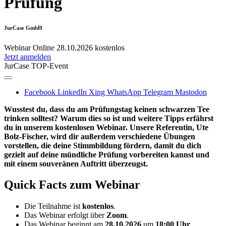
Prüfung
JurCase GmbH
Webinar
Online
28.10.2026
kostenlos
Jetzt anmelden
JurCase TOP-Event
Facebook
LinkedIn
Xing
WhatsApp
Telegram
Mastodon
Wusstest du, dass du am Prüfungstag keinen schwarzen Tee
trinken solltest? Warum dies so ist und weitere Tipps erfährst
du in unserem kostenlosen Webinar. Unsere Referentin, Ute
Bolz-Fischer, wird dir außerdem verschiedene Übungen
vorstellen, die deine Stimmbildung fördern, damit du dich
gezielt auf deine mündliche Prüfung vorbereiten kannst und
mit einem souveränen Auftritt überzeugst.
Quick Facts zum Webinar
Die Teilnahme ist
kostenlos
.
Das Webinar erfolgt über
Zoom
.
Das Webinar beginnt am
28.10.2026
um
18:00 Uhr
.