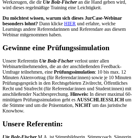
Werkzeugen, die dir
Ute Bolz-Fischer
an die Hand geben wird,
wird dieses regelmäßige Training eine Leichtigkeit.
Du möchtest wissen, warum sich dieses JurCase-Webinar
besonders lohnt?
Dann klicke
HIER
und erfahre, welche
Learnings andere Referendarinnen und Referendare aus diesem
Webinar mitgenommen haben.
Gewinne eine Prüfungssimulation
Unsere Referentin
Ute Bolz-Fischer
verlost unter allen
Webinarteilnehmenden, die an der anschließenden Feedback-
Umfrage teilnehmen, eine
Prüfungssimulation
: 10 bis max. 12
Minuten Aktenvortrag (für Referendar:innen) sowie je 10 Minuten
Prüfungsgespräch in den Rechtsgebieten Zivilrecht, Öffentliches
Recht und Strafrecht (für Referendar:innen und Student:innen) mit
anschließender Nachbesprechung.
Hinweis:
In dieser maximal 60-
minütigen Prüfungssimulation geht es
AUSSCHLIESSLICH
um
die Stimme und um die Präsentation,
NICHT
um das juristische
Knowhow.
Unsere Referentin:
Ute Bolz-Fischer
M.A. ist Stimmbildnerin, Stimmcoach, Sängerin