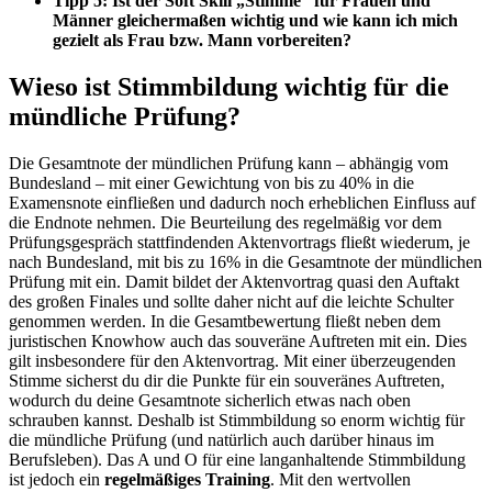
Tipp 5: Ist der Soft Skill „Stimme“ für Frauen und
Männer gleichermaßen wichtig und wie kann ich mich
gezielt als Frau bzw. Mann vorbereiten?
Wieso ist Stimmbildung wichtig für die
mündliche Prüfung?
Die Gesamtnote der mündlichen Prüfung kann – abhängig vom
Bundesland – mit einer Gewichtung von bis zu 40% in die
Examensnote einfließen und dadurch noch erheblichen Einfluss auf
die Endnote nehmen. Die Beurteilung des regelmäßig vor dem
Prüfungsgespräch stattfindenden Aktenvortrags fließt wiederum, je
nach Bundesland, mit bis zu 16% in die Gesamtnote der mündlichen
Prüfung mit ein. Damit bildet der Aktenvortrag quasi den Auftakt
des großen Finales und sollte daher nicht auf die leichte Schulter
genommen werden. In die Gesamtbewertung fließt neben dem
juristischen Knowhow auch das souveräne Auftreten mit ein. Dies
gilt insbesondere für den Aktenvortrag. Mit einer überzeugenden
Stimme sicherst du dir die Punkte für ein souveränes Auftreten,
wodurch du deine Gesamtnote sicherlich etwas nach oben
schrauben kannst. Deshalb ist Stimmbildung so enorm wichtig für
die mündliche Prüfung (und natürlich auch darüber hinaus im
Berufsleben). Das A und O für eine langanhaltende Stimmbildung
ist jedoch ein
regelmäßiges Training
. Mit den wertvollen