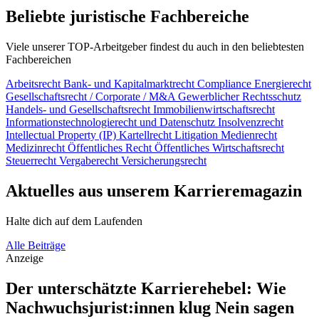
Beliebte juristische Fachbereiche
Viele unserer TOP-Arbeitgeber findest du auch in den beliebtesten
Fachbereichen
Arbeitsrecht
Bank- und Kapitalmarktrecht
Compliance
Energierecht
Gesellschaftsrecht / Corporate / M&A
Gewerblicher Rechtsschutz
Handels- und Gesellschaftsrecht
Immobilienwirtschaftsrecht
Informationstechnologierecht und Datenschutz
Insolvenzrecht
Intellectual Property (IP)
Kartellrecht
Litigation
Medienrecht
Medizinrecht
Öffentliches Recht
Öffentliches Wirtschaftsrecht
Steuerrecht
Vergaberecht
Versicherungsrecht
Aktuelles aus unserem Karrieremagazin
Halte dich auf dem Laufenden
Alle Beiträge
Anzeige
Der unterschätzte Karrierehebel: Wie
Nachwuchsjurist:innen klug Nein sagen