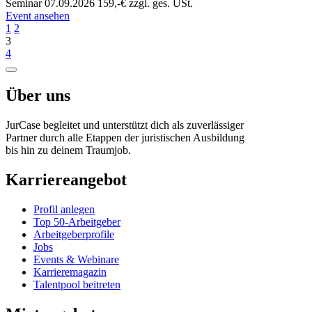
Seminar
07.09.2026
159,-€ zzgl. ges. USt.
Event ansehen
1
2
3
4
Über uns
JurCase begleitet und unterstützt dich als zuverlässiger
Partner durch alle Etappen der juristischen Ausbildung
bis hin zu deinem Traumjob.
Karriereangebot
Profil anlegen
Top 50-Arbeitgeber
Arbeitgeberprofile
Jobs
Events & Webinare
Karrieremagazin
Talentpool beitreten